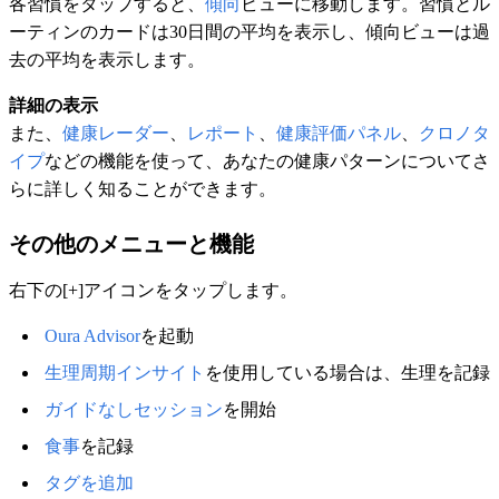
各習慣をタップすると、
傾向
ビューに移動します。習慣とル
ーティンのカードは30日間の平均を表示し、傾向ビューは過
去の平均を表示します。
詳細の表示
また、
健康レーダー
、
レポート
、
健康評価パネル
、
クロノタ
イプ
などの機能を使って、あなたの健康パターンについてさ
らに詳しく知ることができます。
その他のメニューと機能
右下の[+]アイコンをタップします。
Oura Advisor
を起動
生理周期インサイト
を使用している場合は、生理を記録
ガイドなしセッション
を開始
食事
を記録
タグを追加