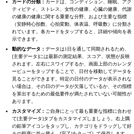
カードの分類：
カードは、コンディション、睡眠、アク
ティビティ、ストレス、女性の健康、心臓の健康、代謝
の健康の健康に関する重要な分野、および主要な指標
（安静時心拍数、心拍変動、体表温、呼吸数）に分類さ
れています。各カードをタップすると、詳細や傾向を表
示できます。
動的なデータ：
データは1日を通して同期されるため、
[主要データ]には最新の測定結果、スコア、状態が反映
されます。左右にスワイプするか、画面上部のカレンダ
ービューをタップすることで、日付を移動してデータを
見ることができます。特定の日付のデータが表示されな
い場合は、その日のデータが欠落しているか、その指標
を算出するための最低要件が満たされていない可能性が
あります。
カスタマイズ：
ご自身にとって最も重要な指標に合わせ
て[主要データ]タブをカスタマイズしましょう。右上隅
の鉛筆アイコンをタップし、カテゴリをドラッグして好
みの順序に並べ替え、[完了]をタップして保存します。