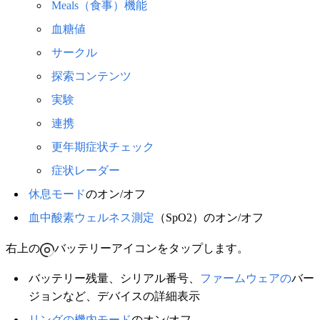
Meals（食事）機能
血糖値
サークル
探索コンテンツ
実験
連携
更年期症状チェック
症状レーダー
休息モード
のオン/オフ
血中酸素ウェルネス測定
（SpO2）のオン/オフ
右上の
バッテリーアイコンをタップします。
バッテリー残量、シリアル番号、
ファームウェアの
バー
ジョンなど、デバイスの詳細表示
リングの機内モード
のオン/オフ