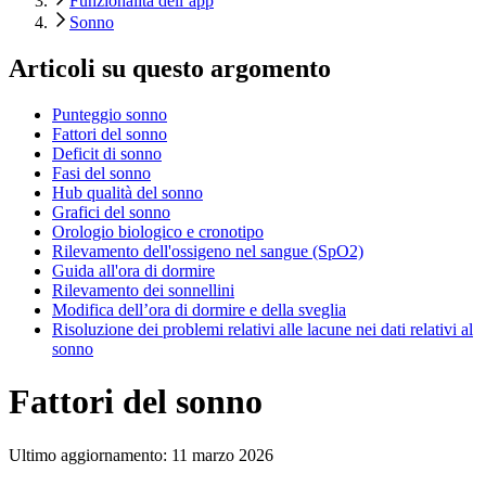
Funzionalità dell’app
Sonno
Articoli su questo argomento
Punteggio sonno
Fattori del sonno
Deficit di sonno
Fasi del sonno
Hub qualità del sonno
Grafici del sonno
Orologio biologico e cronotipo
Rilevamento dell'ossigeno nel sangue (SpO2)
Guida all'ora di dormire
Rilevamento dei sonnellini
Modifica dell’ora di dormire e della sveglia
Risoluzione dei problemi relativi alle lacune nei dati relativi al
sonno
Fattori del sonno
Ultimo aggiornamento:
11 marzo 2026