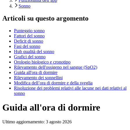
Funzionalità dell’app
Sonno
Articoli su questo argomento
Punteggio sonno
Fattori del sonno
Deficit di sonno
Fasi del sonno
Hub qualità del sonno
Grafici del sonno
Orologio biologico e cronotipo
Rilevamento dell'ossigeno nel sangue (SpO2)
Guida all'ora di dormire
Rilevamento dei sonnellini
Modifica dell’ora di dormire e della sveglia
Risoluzione dei problemi relativi alle lacune nei dati relativi al
sonno
Guida all'ora di dormire
Ultimo aggiornamento:
3 agosto 2026