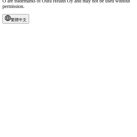
Ō are trademarks of Oura Health Oy and may not be used without
permission.
繁體中文