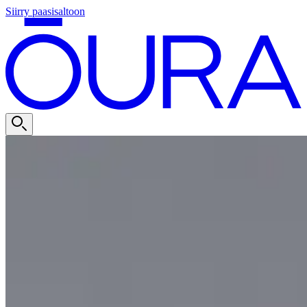
Siirry paasisaltoon