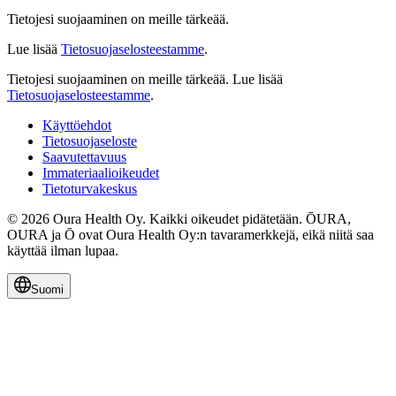
Tietojesi suojaaminen on meille tärkeää.
Lue lisää
Tietosuojaselosteestamme
.
Tietojesi suojaaminen on meille tärkeää.
Lue lisää
Tietosuojaselosteestamme
.
Käyttöehdot
Tietosuojaseloste
Saavutettavuus
Immateriaalioikeudet
Tietoturvakeskus
© 2026 Oura Health Oy. Kaikki oikeudet pidätetään. ŌURA,
OURA ja Ō ovat Oura Health Oy:n tavaramerkkejä, eikä niitä saa
käyttää ilman lupaa.
Suomi