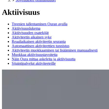
Sovelluksen ominaisuudet
Aktiivisuus
Treenien tallentaminen Ouran avulla
Aktiivisuuslukema
Aktiivisuuden osatekijät
Aktiviteetin aikainen syke
Reaaliaikainen aktiviteetin seuranta
Automaattinen aktiviteettien tunnistus
Aktiviteetin muokkaaminen tai lisääminen manuaalisesti
Muokkaa aktiivisuustavoitetta
Näin Oura mittaa askeleita ja aktiivisuutta
Sijaintipalvelut aktiviteeteille