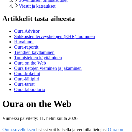
Sovelluksen ominaisuudet
Viestit ja katsaukset
Artikkelit tasta aiheesta
Oura Advisor
Sähköisten terveystietojen (EHR) tuominen
Havainnot
Oura-raportit
Trendien käyttäminen
Tunnisteiden käyttäminen
Oura on the Web
Oura-tietojen vieminen ja jakaminen
Oura-kokeilut
Oura-lähipiiri
Oura-tarrat
Oura-laboratorio
Oura on the Web
Viimeksi paivitetty:
11. helmikuuta 2026
Oura-sovelluksen
lisäksi voit katsella ja vertailla tietojasi
Oura on