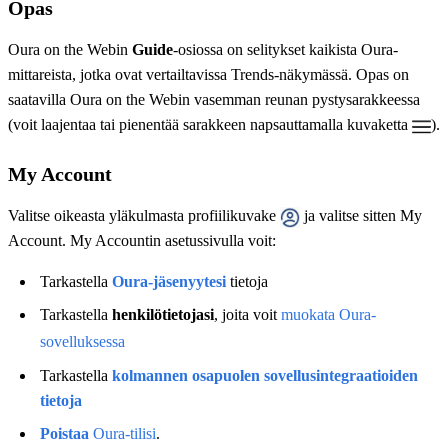
Opas
Oura on the Webin
Guide
-osiossa on selitykset kaikista Oura-
mittareista, jotka ovat vertailtavissa Trends-näkymässä. Opas on
saatavilla Oura on the Webin vasemman reunan pystysarakkeessa
(voit laajentaa tai pienentää sarakkeen napsauttamalla kuvaketta
).
My Account
Valitse oikeasta yläkulmasta profiilikuvake
ja valitse sitten My
Account. My Accountin asetussivulla voit:
Tarkastella
Oura-jäsenyytesi
tietoja
Tarkastella
henkilötietojasi
, joita voit
muokata Oura-
sovelluksessa
Tarkastella
kolmannen osapuolen sovellusintegraatioiden
tietoja
Poistaa
Oura-tilisi
.