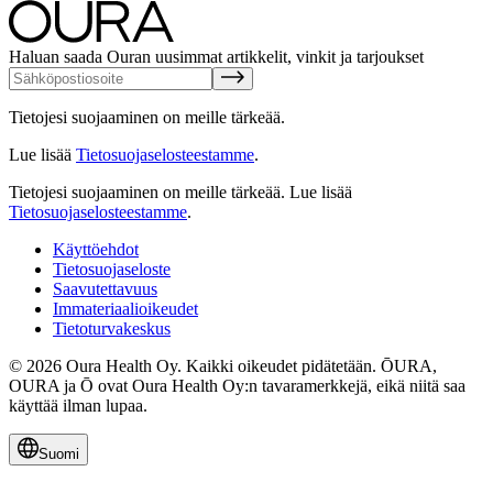
Haluan saada Ouran uusimmat artikkelit, vinkit ja tarjoukset
Tietojesi suojaaminen on meille tärkeää.
Lue lisää
Tietosuojaselosteestamme
.
Tietojesi suojaaminen on meille tärkeää.
Lue lisää
Tietosuojaselosteestamme
.
Käyttöehdot
Tietosuojaseloste
Saavutettavuus
Immateriaalioikeudet
Tietoturvakeskus
© 2026 Oura Health Oy. Kaikki oikeudet pidätetään. ŌURA,
OURA ja Ō ovat Oura Health Oy:n tavaramerkkejä, eikä niitä saa
käyttää ilman lupaa.
Suomi