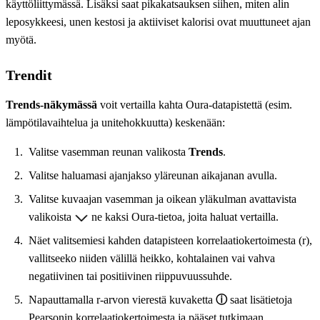
käyttöliittymässä. Lisäksi saat pikakatsauksen siihen, miten alin
leposykkeesi, unen kestosi ja aktiiviset kalorisi ovat muuttuneet ajan
myötä.
Trendit
Trends-näkymässä
voit vertailla kahta Oura-datapistettä (esim.
lämpötilavaihtelua ja unitehokkuutta) keskenään:
Valitse vasemman reunan valikosta
Trends
.
Valitse haluamasi ajanjakso yläreunan aikajanan avulla.
Valitse kuvaajan vasemman ja oikean yläkulman avattavista
valikoista
ne kaksi Oura-tietoa, joita haluat vertailla.
Näet valitsemiesi kahden datapisteen korrelaatiokertoimesta (r),
vallitseeko niiden välillä heikko, kohtalainen vai vahva
negatiivinen tai positiivinen riippuvuussuhde.
Napauttamalla r-arvon vierestä kuvaketta
ⓘ
saat lisätietoja
Pearsonin korrelaatiokertoimesta ja pääset tutkimaan