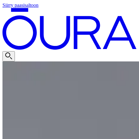
Siirry paasisaltoon