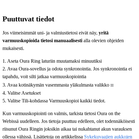
Puuttuvat tiedot
Jos viimeisimmät uni- ja valmiustietosi eivät näy,
yritä
varmuuskopioida tietosi manuaalisesti
alla olevien ohjeiden
mukaisesti.
1. Aseta Oura Ring laturiin muutamaksi minuutiksi
2. Avaa Oura-sovellus ja odota synkronointia. Jos synkronointia ei
tapahdu, voit silti jatkaa varmuuskopiointia
3. Avaa kotinäkymän vasemmasta yläkulmasta valikko
4. Valitse Asetukset
5. Valitse Tili-kohdassa Varmuuskopioi kaikki tiedot.
Kun varmuuskopiointi on valmis, tarkista tietosi Oura on the
Webissä uudelleen. Jos tietoja puuttuu edelleen, olet todennäköisesti
riisunut Oura Ringin joksikin aikaa tai nukahtanut akun varauksen
ollessa vähissä. Lisätietoja on artikkelissa
Sykekuvaajien aukkojen