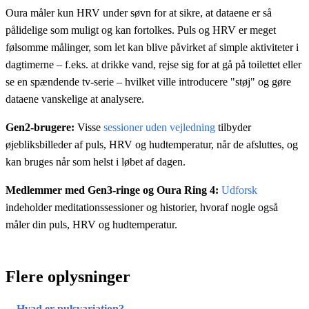
Oura måler kun HRV under søvn for at sikre, at dataene er så
pålidelige som muligt og kan fortolkes. Puls og HRV er meget
følsomme målinger, som let kan blive påvirket af simple aktiviteter i
dagtimerne – f.eks. at drikke vand, rejse sig for at gå på toilettet eller
se en spændende tv-serie – hvilket ville introducere "støj" og gøre
dataene vanskelige at analysere.
Gen2-brugere:
Visse
sessioner uden vejledning
tilbyder
øjebliksbilleder af puls, HRV og hudtemperatur, når de afsluttes, og
kan bruges når som helst i løbet af dagen.
Medlemmer med Gen3-ringe og Oura Ring 4:
Udforsk
indeholder meditationssessioner og historier, hvoraf nogle også
måler din puls, HRV og hudtemperatur.
Flere oplysninger
Hvad er pulsvariation?