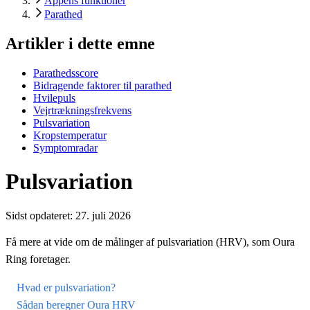
Appens funktioner
Parathed
Artikler i dette emne
Parathedsscore
Bidragende faktorer til parathed
Hvilepuls
Vejrtrækningsfrekvens
Pulsvariation
Kropstemperatur
Symptomradar
Pulsvariation
Sidst opdateret:
27. juli 2026
Få mere at vide om de målinger af pulsvariation (HRV), som Oura
Ring foretager.
Hvad er pulsvariation?
Sådan beregner Oura HRV