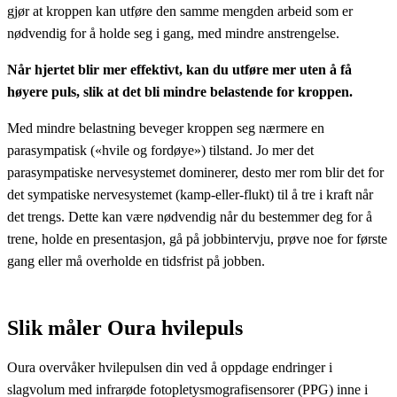
gjør at kroppen kan utføre den samme mengden arbeid som er
nødvendig for å holde seg i gang, med mindre anstrengelse.
Når hjertet blir mer effektivt, kan du utføre mer uten å få
høyere puls, slik at det bli mindre belastende for kroppen.
Med mindre belastning beveger kroppen seg nærmere en
parasympatisk («hvile og fordøye») tilstand. Jo mer det
parasympatiske nervesystemet dominerer, desto mer rom blir det for
det sympatiske nervesystemet (kamp-eller-flukt) til å tre i kraft når
det trengs. Dette kan være nødvendig når du bestemmer deg for å
trene, holde en presentasjon, gå på jobbintervju, prøve noe for første
gang eller må overholde en tidsfrist på jobben.
Slik måler Oura hvilepuls
Oura overvåker hvilepulsen din ved å oppdage endringer i
slagvolum med infrarøde fotopletysmografisensorer (PPG) inne i