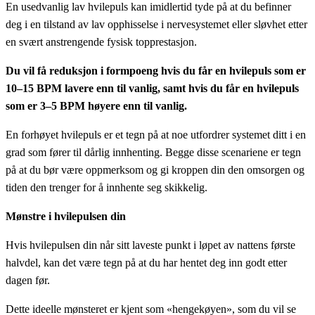
En usedvanlig lav hvilepuls kan imidlertid tyde på at du befinner
deg i en tilstand av lav opphisselse i nervesystemet eller sløvhet etter
en svært anstrengende fysisk topprestasjon.
Du vil få reduksjon i formpoeng hvis du får en hvilepuls som er
10–15 BPM lavere enn til vanlig, samt hvis du får en hvilepuls
som er 3–5 BPM høyere enn til vanlig.
En forhøyet hvilepuls er et tegn på at noe utfordrer systemet ditt i en
grad som fører til dårlig innhenting. Begge disse scenariene er tegn
på at du bør være oppmerksom og gi kroppen din den omsorgen og
tiden den trenger for å innhente seg skikkelig.
Mønstre i hvilepulsen din
Hvis hvilepulsen din når sitt laveste punkt i løpet av nattens første
halvdel, kan det være tegn på at du har hentet deg inn godt etter
dagen før.
Dette ideelle mønsteret er kjent som «hengekøyen», som du vil se