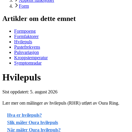
Appens funksjoner
Form
Artikler om dette emnet
Formpoeng
Formfaktorer
Hvilepuls
Pustefrekvens
Pulsvariasjon
Kroppstemperatur
Symptomradar
Hvilepuls
Sist oppdatert:
5. august 2026
Lær mer om målinger av hvilepuls (RHR) utført av Oura Ring.
Hva er hvilepuls?
Slik måler Oura hvilepuls
Når måler Oura hvilepuls?