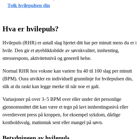
Tolk hvilepulsen din
Hva er hvilepuls?
Hvilepuls (RHR) er antall slag hjertet ditt har per minutt mens du er i
hvile. Den gir et øyeblikksbilde av søvnkvalitet, innhenting,
stressrespons, aktivitetsnivå og generell helse.
Normal RHR hos voksne kan variere fra 40 til 100 slag per minutt
(BPM). Oura utvikler en individuell grunnlinje for hvilepulsen din,
slik at du raskt kan legge merke til når noe er galt.
Variasjoner på over 3–5 BPM over eller under det personlige
gjennomsnittet ditt kan være et tegn på lavt innhentingsnivå eller
overdrevent press på kroppen, for eksempel sykdom, dårlige
kostholdsvalg, matinntak sent eller mangel på søvn.
Betydningen av hvilepuls