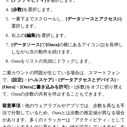
[アクティビティ]
を選択します。
[歩数]
を選択します。
一番下までスクロールし、
[データソースとアクセス]
を
選択します。
右上の
[編集]
を選択します。
[データソース]
で
[Oura]
の横にあるアイコン
を長押し
しながら次の動作を続けます。
Ouraをリストの先頭にドラッグします。
二重カウントの問題が生じている場合は、スマートフォン
で、
[設定]
>
[ヘルスケア]
>
[データアクセスとデバイス]
>
[Oura]
>
[Ouraに書き込みを許可]
> [歩数]をオフに切り替え
て、Ouraの歩数の共有を停止することもできます。
留意事項：
他のウェアラブルやアプリでは、歩数を異なる手
法で分類しているため、Ouraとは歩数の推定値が異なる場合
があります。多くのトラッカーは「アクティビティ」として
カウントするものに異なるしきい値を設定していますが、す