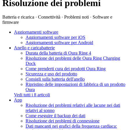
Risoluzione dei problemi
Batteria e ricarica · Connettività · Problemi noti · Software e
firmware
Aggiornamenti software
Aggiornamenti software per iOS
Aggiornamenti software per Android
Anello e caricabatterie
Durata della batteria di Oura Ring 4
Risoluzione dei problemi delle Oura Ring Charging
Dock
Come prenderti cura dei prodotti Oura Ring
Sicurezza e uso del prodotto
Consigli sulla batteria dell'anello
Ripristino delle impostazioni di fabbrica di un prodotto
Oura
Vedi tutti i 8 articoli
App
Risoluzione dei problemi relativi alle lacune nei dati
relativi al sonno
Come eseguire il backup dei dati
Risoluzione dei problemi di connessione
Dati mancanti nei grafici della frequenza cardiaca: