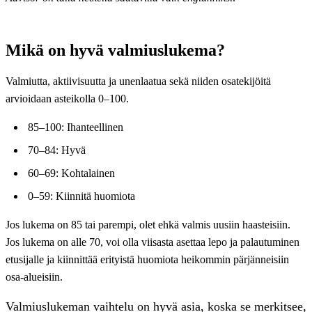
Mikä on hyvä valmiuslukema?
Valmiutta, aktiivisuutta ja unenlaatua sekä niiden osatekijöitä
arvioidaan asteikolla 0–100.
85–100: Ihanteellinen
70–84: Hyvä
60–69: Kohtalainen
0–59: Kiinnitä huomiota
Jos lukema on 85 tai parempi, olet ehkä valmis uusiin haasteisiin.
Jos lukema on alle 70, voi olla viisasta asettaa lepo ja palautuminen
etusijalle ja kiinnittää erityistä huomiota heikommin pärjänneisiin
osa-alueisiin.
Valmiuslukeman vaihtelu on hyvä asia, koska se merkitsee,