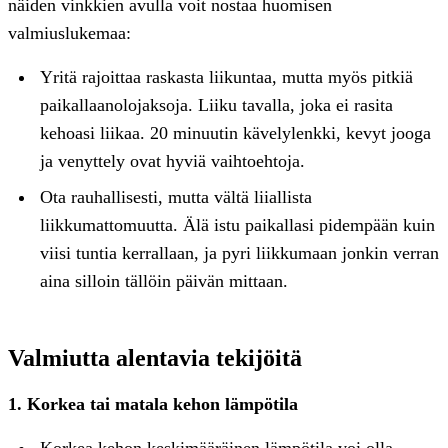
näiden vinkkien avulla voit nostaa huomisen
valmiuslukemaa:
Yritä rajoittaa raskasta liikuntaa, mutta myös pitkiä
paikallaanolojaksoja. Liiku tavalla, joka ei rasita
kehoasi liikaa. 20 minuutin kävelylenkki, kevyt jooga
ja venyttely ovat hyviä vaihtoehtoja.
Ota rauhallisesti, mutta vältä liiallista
liikkumattomuutta. Älä istu paikallasi pidempään kuin
viisi tuntia kerrallaan, ja pyri liikkumaan jonkin verran
aina silloin tällöin päivän mittaan.
Valmiutta alentavia tekijöitä
1. Korkea tai matala kehon lämpötila