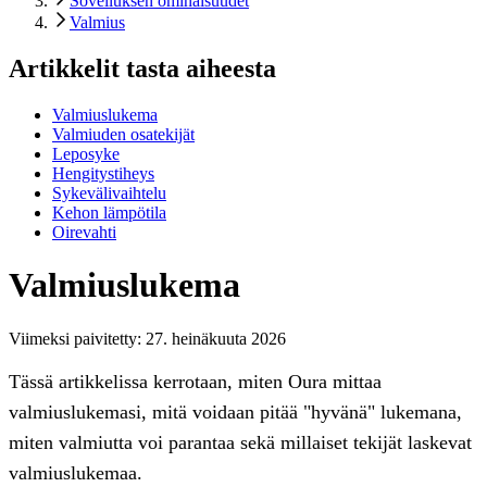
Sovelluksen ominaisuudet
Valmius
Artikkelit tasta aiheesta
Valmiuslukema
Valmiuden osatekijät
Leposyke
Hengitystiheys
Sykevälivaihtelu
Kehon lämpötila
Oirevahti
Valmiuslukema
Viimeksi paivitetty:
27. heinäkuuta 2026
Tässä artikkelissa kerrotaan, miten Oura mittaa
valmiuslukemasi, mitä voidaan pitää "hyvänä" lukemana,
miten valmiutta voi parantaa sekä millaiset tekijät laskevat
valmiuslukemaa.