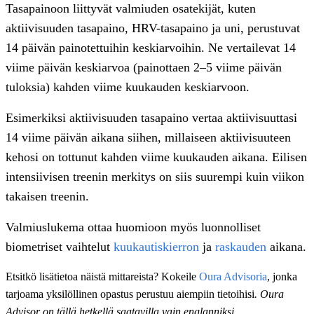
Tasapainoon liittyvät valmiuden osatekijät, kuten
aktiivisuuden tasapaino, HRV-tasapaino ja uni, perustuvat
14 päivän painotettuihin keskiarvoihin. Ne vertailevat 14
viime päivän keskiarvoa (painottaen 2–5 viime päivän
tuloksia) kahden viime kuukauden keskiarvoon.
Esimerkiksi aktiivisuuden tasapaino vertaa aktiivisuuttasi
14 viime päivän aikana siihen, millaiseen aktiivisuuteen
kehosi on tottunut kahden viime kuukauden aikana. Eilisen
intensiivisen treenin merkitys on siis suurempi kuin viikon
takaisen treenin.
Valmiuslukema ottaa huomioon myös luonnolliset
biometriset vaihtelut
kuukautiskierron
ja
raskauden
aikana.
Etsitkö lisätietoa näistä mittareista? Kokeile
Oura Advisoria
, jonka
tarjoama yksilöllinen opastus perustuu aiempiin tietoihisi
. Oura
Advisor on tällä hetkellä saatavilla vain englanniksi
.