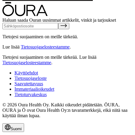
Haluan saada Ouran uusimmat artikkelit, vinkit ja tarjoukset
Tietojesi suojaaminen on meille tärkeää.
Lue lisää
Tietosuojaselosteestamme
.
Tietojesi suojaaminen on meille tärkeää.
Lue lisää
Tietosuojaselosteestamme
.
Käyttöehdot
Tietosuojaseloste
Saavutettavuus
Immateriaalioikeudet
Tietoturvakeskus
© 2026 Oura Health Oy. Kaikki oikeudet pidätetään. ŌURA,
OURA ja Ō ovat Oura Health Oy:n tavaramerkkejä, eikä niitä saa
käyttää ilman lupaa.
Suomi