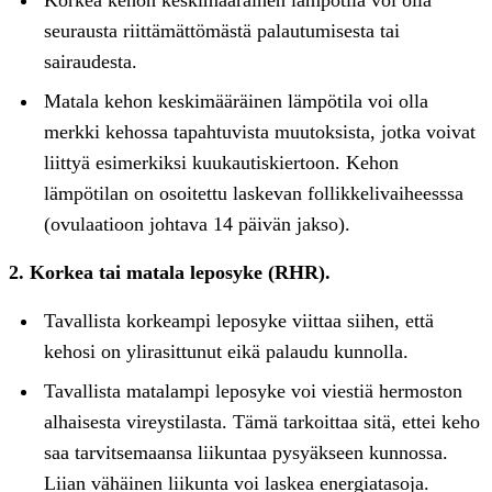
Korkea kehon keskimääräinen lämpötila voi olla
seurausta riittämättömästä palautumisesta tai
sairaudesta.
Matala kehon keskimääräinen lämpötila voi olla
merkki kehossa tapahtuvista muutoksista, jotka voivat
liittyä esimerkiksi kuukautiskiertoon. Kehon
lämpötilan on osoitettu laskevan follikkelivaiheesssa
(ovulaatioon johtava 14 päivän jakso).
2. Korkea tai matala leposyke (RHR).
Tavallista korkeampi leposyke viittaa siihen, että
kehosi on ylirasittunut eikä palaudu kunnolla.
Tavallista matalampi leposyke voi viestiä hermoston
alhaisesta vireystilasta. Tämä tarkoittaa sitä, ettei keho
saa tarvitsemaansa liikuntaa pysyäkseen kunnossa.
Liian vähäinen liikunta voi laskea energiatasoja.