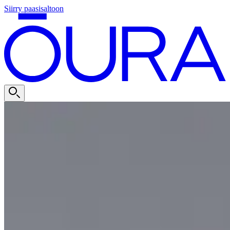
Siirry paasisaltoon