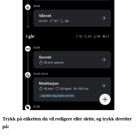
Trykk på etiketten du vil redigere eller slette, og trykk deretter
på: