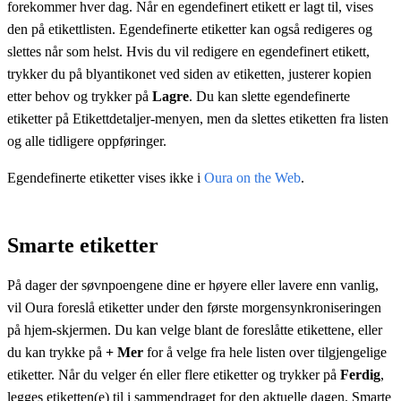
forekommer hver dag. Når en egendefinert etikett er lagt til, vises
den på etikettlisten. Egendefinerte etiketter kan også redigeres og
slettes når som helst. Hvis du vil redigere en egendefinert etikett,
trykker du på blyantikonet ved siden av etiketten, justerer kopien
etter behov og trykker på
Lagre
. Du kan slette egendefinerte
etiketter på Etikettdetaljer-menyen, men da slettes etiketten fra listen
og alle tidligere oppføringer.
Egendefinerte etiketter vises ikke i
Oura on the Web
.
Smarte etiketter
På dager der søvnpoengene dine er høyere eller lavere enn vanlig,
vil Oura foreslå etiketter under den første morgensynkroniseringen
på hjem-skjermen. Du kan velge blant de foreslåtte etikettene, eller
du kan trykke på
+ Mer
for å velge fra hele listen over tilgjengelige
etiketter. Når du velger én eller flere etiketter og trykker på
Ferdig
,
legges etiketten(e) til i sammendraget for den aktuelle dagen. Smarte