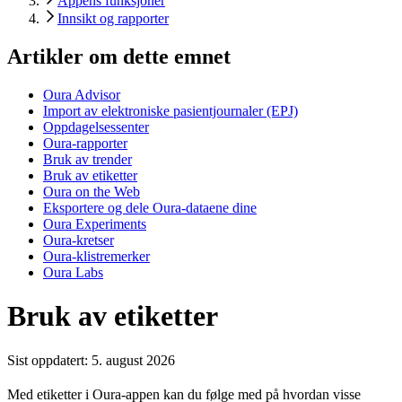
Appens funksjoner
Innsikt og rapporter
Artikler om dette emnet
Oura Advisor
Import av elektroniske pasientjournaler (EPJ)
Oppdagelsessenter
Oura-rapporter
Bruk av trender
Bruk av etiketter
Oura on the Web
Eksportere og dele Oura-dataene dine
Oura Experiments
Oura-kretser
Oura-klistremerker
Oura Labs
Bruk av etiketter
Sist oppdatert:
5. august 2026
Med etiketter i Oura-appen kan du følge med på hvordan visse