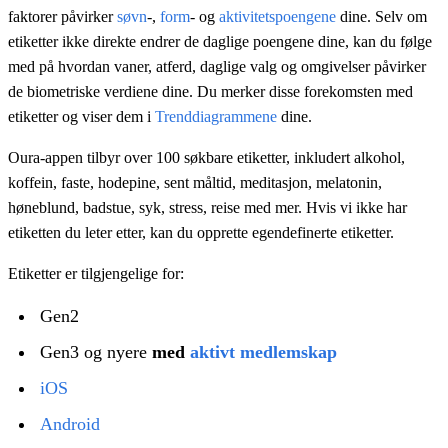
faktorer påvirker
søvn
-,
form
- og
aktivitetspoengene
dine. Selv om
etiketter ikke direkte endrer de daglige poengene dine, kan du følge
med på hvordan vaner, atferd, daglige valg og omgivelser påvirker
de biometriske verdiene dine. Du merker disse forekomsten med
etiketter og viser dem i
Trenddiagrammene
dine.
Oura-appen tilbyr over 100 søkbare etiketter, inkludert alkohol,
koffein, faste, hodepine, sent måltid, meditasjon, melatonin,
høneblund, badstue, syk, stress, reise med mer. Hvis vi ikke har
etiketten du leter etter, kan du opprette egendefinerte etiketter.
Etiketter er tilgjengelige for:
Gen2
Gen3 og nyere
med
aktivt medlemskap
iOS
Android