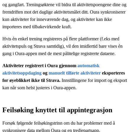
og gangfart. Treningsøktene vil bidra til aktivitetspoengene dine og
fremdriften mot det daglige aktivitetsmålet ditt. Oura synkroniserer
kun aktiviteter for inneværende dag, og aktiviteter kan ikke
importeres med tilbakevirkende kraft.
Hvis én enkel trening registreres på flere plattformer (f.eks med
aktivitetspuls og Strava samtidig), vil den imidlertid bare vises én
gang i Oura-appen med de mest pålitelige registrerte dataene.
Aktiviteter registrert i Oura gjennom
automatisk
aktivitetsoppdaging
og
manuelt tilførte aktiviteter
eksporteres
for øyeblikket ikke til Strava.
Innstillingene for import og eksport
kan når som helst justeres i Oura-appen.
Feilsøking knyttet til appintegrasjon
Forsøk følgende feilsøkingstrinn om du har problemer med å
synkronisere data mellom Oura og en tredjepartsapp.