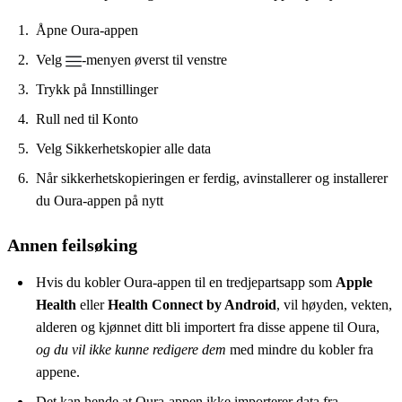
Åpne Oura-appen
Velg
-menyen øverst til venstre
Trykk på Innstillinger
Rull ned til Konto
Velg Sikkerhetskopier alle data
Når sikkerhetskopieringen er ferdig, avinstallerer og installerer
du Oura-appen på nytt
Annen feilsøking
Hvis du kobler Oura-appen til en tredjepartsapp som
Apple
Health
eller
Health Connect by Android
, vil høyden, vekten,
alderen og kjønnet ditt bli importert fra disse appene til Oura,
og du vil ikke kunne redigere dem
med mindre du kobler fra
appene.
Det kan hende at Oura-appen ikke importerer data fra