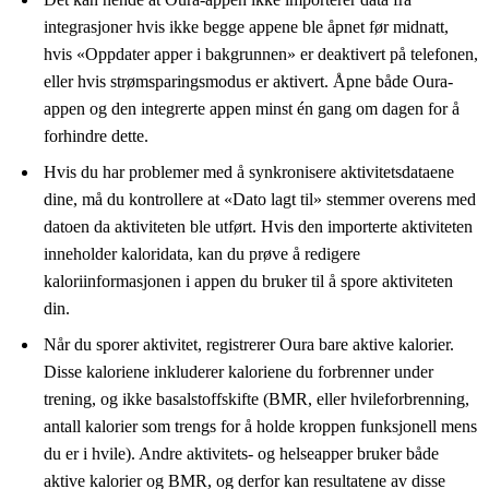
integrasjoner hvis ikke begge appene ble åpnet før midnatt,
hvis «Oppdater apper i bakgrunnen» er deaktivert på telefonen,
eller hvis strømsparingsmodus er aktivert. Åpne både Oura-
appen og den integrerte appen minst én gang om dagen for å
forhindre dette.
Hvis du har problemer med å synkronisere aktivitetsdataene
dine, må du kontrollere at «Dato lagt til» stemmer overens med
datoen da aktiviteten ble utført. Hvis den importerte aktiviteten
inneholder kaloridata, kan du prøve å redigere
kaloriinformasjonen i appen du bruker til å spore aktiviteten
din.
Når du sporer aktivitet, registrerer Oura bare aktive kalorier.
Disse kaloriene inkluderer kaloriene du forbrenner under
trening, og ikke basalstoffskifte (BMR, eller hvileforbrenning,
antall kalorier som trengs for å holde kroppen funksjonell mens
du er i hvile). Andre aktivitets- og helseapper bruker både
aktive kalorier og BMR, og derfor kan resultatene av disse