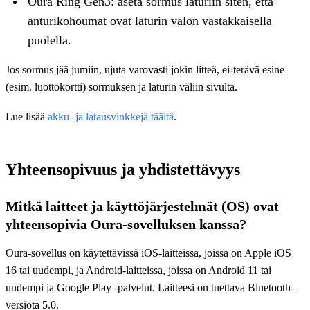
Oura Ring Gen3: aseta sormus laturiin siten, että
anturikohoumat ovat laturin valon vastakkaisella
puolella.
Jos sormus jää jumiin, ujuta varovasti jokin litteä, ei-terävä esine
(esim. luottokortti) sormuksen ja laturin väliin sivulta.
Lue lisää
akku- ja latausvinkkejä täältä
.
Yhteensopivuus ja yhdistettävyys
Mitkä laitteet ja käyttöjärjestelmät (OS) ovat
yhteensopivia Oura-sovelluksen kanssa?
Oura-sovellus on käytettävissä iOS-laitteissa, joissa on Apple iOS
16 tai uudempi, ja Android-laitteissa, joissa on Android 11 tai
uudempi ja Google Play -palvelut. Laitteesi on tuettava Bluetooth-
versiota 5.0.