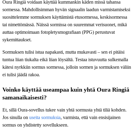
Oura Ringiä voidaan käyttää kummankin käden missä tahansa
sormessa. Mahdollisimman hyvän signaalin laadun varmistamiseksi
suosittelemme sormuksen käyttämistä etusormessa, keskisormessa
tai nimettömässä. Näissä sormissa on suuremmat verisuonet, mikä
auttaa optimoimaan fotopletysmografiaan (PPG) perustuvat
sykemittaukset.
Sormuksen tulisi istua napakasti, mutta mukavasti – sen ei pitäisi
tuntua liian tiukalta eikä liian löysältä. Testaa istuvuutta sulkemalla
kätesi nyrkkiin sormus sormessa, jolloin sormen ja sormuksen väliin
ei tulisi jäädä rakoa.
Voinko käyttää useampaa kuin yhtä Oura Ringiä
samanaikaisesti?
Et, sillä Oura-sovellus tukee vain yhtä sormusta yhtä tiliä kohden.
Jos sinulla on
useita sormuksia
, varmista, että vain ensisijainen
sormus on yhdistetty sovellukseen.