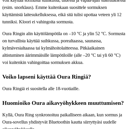
voit käyttää sormusta suihkussa, uidessa ja vapaa-ajan sukelluksessa
(esim. snorklaus). Emme kuitenkaan suosittele sormuksen
käyttämistä laitesukelluksessa, eikä sitä tulisi upottaa veteen yli 12
tunniksi. Kloori ei vahingoita sormusta.
Oura Ringin alin käyttölämpötila on –10 °C ja ylin 52 °C. Sormusta
on turvallista käyttää suihkussa, porealtaassa, saunassa,
kylmävesialtaassa tai kylmähoitolaitteessa. Pitkäaikainen
altistuminen äärimmäisille lämpötiloille (alle –20 °C tai yli 60 °C)
voi kuitenkin vahingoittaa sormuksen akkua.
Voiko lapseni käyttää Oura Ringiä?
Oura Ringiä ei suositella alle 18-vuotiaille.
Huomioiko Oura aikavyöhykkeen muuttumisen?
Kyllä, Oura Ring synkronoituu paikalliseen aikaan, kun sormus ja
Oura-sovellus yhdistyvät Bluetoothin kautta siirryttyäsi uudelle