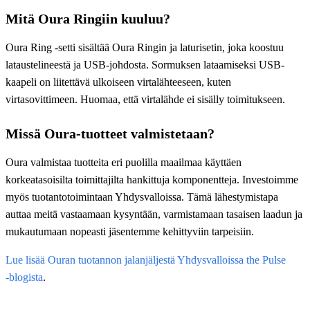
Mitä Oura Ringiin kuuluu?
Oura Ring -setti sisältää Oura Ringin ja laturisetin, joka koostuu
lataustelineestä ja USB-johdosta. Sormuksen lataamiseksi USB-
kaapeli on liitettävä ulkoiseen virtalähteeseen, kuten
virtasovittimeen. Huomaa, että virtalähde ei sisälly toimitukseen.
Missä Oura-tuotteet valmistetaan?
Oura valmistaa tuotteita eri puolilla maailmaa käyttäen
korkeatasoisilta toimittajilta hankittuja komponentteja. Investoimme
myös tuotantotoimintaan Yhdysvalloissa. Tämä lähestymistapa
auttaa meitä vastaamaan kysyntään, varmistamaan tasaisen laadun ja
mukautumaan nopeasti jäsentemme kehittyviin tarpeisiin.
Lue lisää Ouran tuotannon jalanjäljestä Yhdysvalloissa the Pulse
‑blogista
.