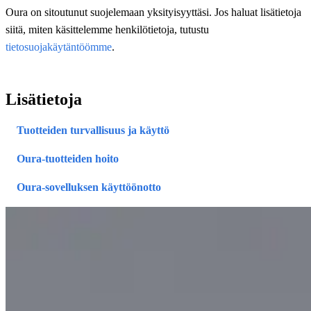
Oura on sitoutunut suojelemaan yksityisyyttäsi. Jos haluat lisätietoja
siitä, miten käsittelemme henkilötietoja, tutustu
tietosuojakäytäntöömme
.
Lisätietoja
Tuotteiden turvallisuus ja käyttö
Oura-tuotteiden hoito
Oura-sovelluksen käyttöönotto