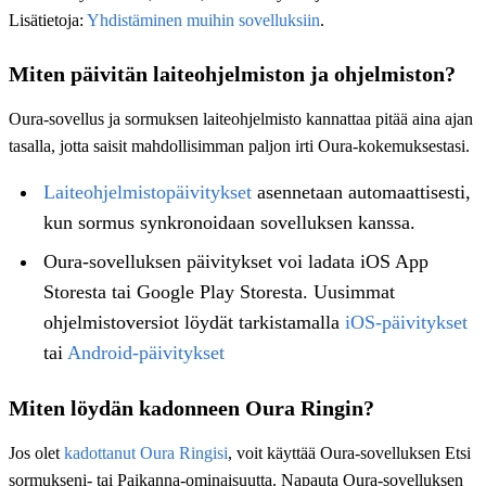
Lisätietoja:
Yhdistäminen muihin sovelluksiin
.
Miten päivitän laiteohjelmiston ja ohjelmiston?
Oura-sovellus ja sormuksen laiteohjelmisto kannattaa pitää aina ajan
tasalla, jotta saisit mahdollisimman paljon irti Oura-kokemuksestasi.
Laiteohjelmistopäivitykset
asennetaan automaattisesti,
kun sormus synkronoidaan sovelluksen kanssa.
Oura-sovelluksen päivitykset voi ladata iOS App
Storesta tai Google Play Storesta. Uusimmat
ohjelmistoversiot löydät tarkistamalla
iOS-päivitykset
tai
Android-päivitykset
Miten löydän kadonneen Oura Ringin?
Jos olet
kadottanut Oura Ringisi
, voit käyttää Oura-sovelluksen Etsi
sormukseni- tai Paikanna‑ominaisuutta. Napauta Oura-sovelluksen