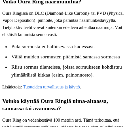
Voiko Oura Ring naarmuuntua?
Oura Ringissä on DLC (Diamond-Like Carbon)- tai PVD (Physical
Vapor Deposition) -pinnoite, joka parantaa naarmunkestävyyttä.
Tietyt aktiviteetit voivat kuitenkin edelleen aiheuttaa naarmuja. Voit
ehkäistä kulumista seuraavasti:
Pidä sormusta ei-hallitsevassa kädessäsi.
Vältä muiden sormusten pitämistä samassa sormessa
Riisu sormus tilanteissa, joissa sormukseen kohdistuu
ylimääräistä kitkaa (esim. painonnosto).
Lisätietoja:
Tuotteiden turvallisuus ja käyttö
.
Voinko käyttää Oura Ringiä uima-altaassa,
saunassa tai avannossa?
Oura Ring on vedenkestävä 100 metriin asti. Tämä tarkoittaa, että