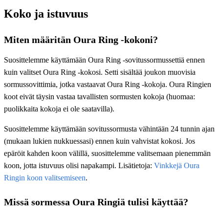
Koko ja istuvuus
Miten määritän Oura Ring -kokoni?
Suosittelemme käyttämään Oura Ring ‑sovitussormussettiä ennen
kuin valitset Oura Ring -kokosi. Setti sisältää joukon muovisia
sormussovittimia, jotka vastaavat Oura Ring -kokoja. Oura Ringien
koot eivät täysin vastaa tavallisten sormusten kokoja (huomaa:
puolikkaita kokoja ei ole saatavilla).
Suosittelemme käyttämään sovitussormusta vähintään 24 tunnin ajan
(mukaan lukien nukkuessasi) ennen kuin vahvistat kokosi. Jos
epäröit kahden koon välillä, suosittelemme valitsemaan pienemmän
koon, jotta istuvuus olisi napakampi. Lisätietoja:
Vinkkejä Oura
Ringin koon valitsemiseen
.
Missä sormessa Oura Ringiä tulisi käyttää?