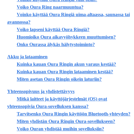
Voiko Oura Ring naarmuuntua?
Voinko käyttää Oura Ringiä uima-altaassa, saunassa tai
avannossa?
Voiko lapseni käyttää Oura Ringiä?
Huomioiko Oura aikavyöhykkeen muuttumisen?
Onko Ourassa älykäs hälytystoiminto?
Akku ja lataaminen
Kuinka kauan Oura Ringin akun varaus kestää?
Kuinka kauan Oura Ringin lataaminen kestää?
Miten asetan Oura Ringin oikein laturiin?
Yhteensopivuus ja yhdistettävyys
Mitkä laitteet ja käyttöjärjestelmät (OS) ovat
yhteensopivia Oura-sovelluksen kanssa?
Tarvitsenko Oura Ringin käyttöön Bluetooth-yhteyden?
Miten yhdistän Oura Ringin Oura-sovellukseen?
Voiko Ouran yhdistää muihin sovelluksiin?