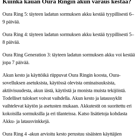
Kuinka kauan Oura Ringin akun varaus kestää?
Oura Ring 5: täyteen ladatun sormuksen akku kestää tyypillisesti 6–
9 päivää.
Oura Ring 4: täyteen ladatun sormuksen akku kestää tyypillisesti 5–
8 päivää.
Oura Ring Generation 3: täyteen ladatun sormuksen akku voi kestää
jopa 7 päivää.
Akun kesto ja käyttöikä riippuvat Oura Ringin koosta, Oura-
sovelluksen asetuksista, käytössä olevista ominaisuuksista,
aktiivisuudesta, akun iästä, käytöstä ja monista muista tekijöistä.
Todelliset tulokset voivat vaihdella. Akun kesto ja lataussyklit
vaihtelevat käytön ja asetusten mukaan. Akkutestit on suoritettu eri
kokoisilla sormuksilla ja eri tilanteissa. Katso lisätietoja kohdasta
Akku- ja latausvinkkejä.
Oura Ring 4 -akun arvioitu kesto perustuu sisäisten käyttäjien