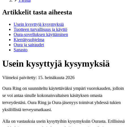
Yleistä
Artikkelit tasta aiheesta
Usein kysyttyjä kysymyksiä
Tuotteen turvallisuus ja käyttö
Oura-sovelluksen käyttäminen
Kierrätysohjelma
Oura ja sairaudet
Sanasto
Usein kysyttyjä kysymyksiä
Viimeksi paivitetty:
15. heinäkuuta 2026
Oura Ring on suunniteltu käytettäväksi ympäri vuorokauden, jolloin
se voi antaa sinulle kokonaisvaltaisen käsityksen omasta
terveydestäsi. Oura Ring ja Oura-jäsenyys toimivat yhdessä tukien
yksilöllistä terveysmatkaasi.
Alla on vastauksia usein kysyttyihin kysymyksiin Ourasta. Erillisissä