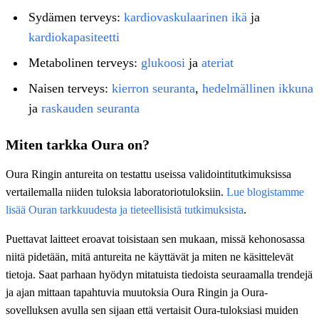
Sydämen terveys:
kardiovaskulaarinen ikä
ja
kardiokapasiteetti
Metabolinen terveys:
glukoosi
ja
ateriat
Naisen terveys:
kierron seuranta
,
hedelmällinen ikkuna
ja
raskauden seuranta
Miten tarkka Oura on?
Oura Ringin antureita on testattu useissa validointitutkimuksissa
vertailemalla niiden tuloksia laboratoriotuloksiin.
Lue blogistamme
lisää Ouran tarkkuudesta ja tieteellisistä tutkimuksista
.
Puettavat laitteet eroavat toisistaan sen mukaan, missä kehonosassa
niitä pidetään, mitä antureita ne käyttävät ja miten ne käsittelevät
tietoja. Saat parhaan hyödyn mitatuista tiedoista seuraamalla trendejä
ja ajan mittaan tapahtuvia muutoksia Oura Ringin ja Oura-
sovelluksen avulla sen sijaan että vertaisit Oura-tuloksiasi muiden