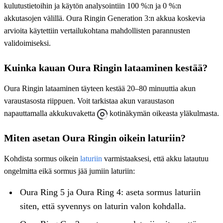
kulutustietoihin ja käytön analysointiin 100 %:n ja 0 %:n
akkutasojen välillä. Oura Ringin Generation 3:n akkua koskevia
arvioita käytettiin vertailukohtana mahdollisten parannusten
validoimiseksi.
Kuinka kauan Oura Ringin lataaminen kestää?
Oura Ringin lataaminen täyteen kestää 20–80 minuuttia akun
varaustasosta riippuen. Voit tarkistaa akun varaustason
napauttamalla akkukuvaketta
kotinäkymän oikeasta yläkulmasta.
Miten asetan Oura Ringin oikein laturiin?
Kohdista sormus oikein
laturiin
varmistaaksesi, että akku latautuu
ongelmitta eikä sormus jää jumiin laturiin:
Oura Ring 5 ja Oura Ring 4: aseta sormus laturiin
siten, että syvennys on laturin valon kohdalla.