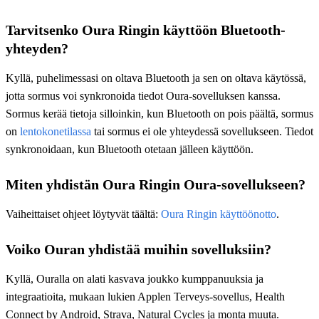
Tarvitsenko Oura Ringin käyttöön Bluetooth-
yhteyden?
Kyllä, puhelimessasi on oltava Bluetooth ja sen on oltava käytössä,
jotta sormus voi synkronoida tiedot Oura-sovelluksen kanssa.
Sormus kerää tietoja silloinkin, kun Bluetooth on pois päältä, sormus
on
lentokonetilassa
tai sormus ei ole yhteydessä sovellukseen. Tiedot
synkronoidaan, kun Bluetooth otetaan jälleen käyttöön.
Miten yhdistän Oura Ringin Oura-sovellukseen?
Vaiheittaiset ohjeet löytyvät täältä:
Oura Ringin käyttöönotto
.
Voiko Ouran yhdistää muihin sovelluksiin?
Kyllä, Ouralla on alati kasvava joukko kumppanuuksia ja
integraatioita, mukaan lukien Applen Terveys-sovellus, Health
Connect by Android, Strava, Natural Cycles ja monta muuta.