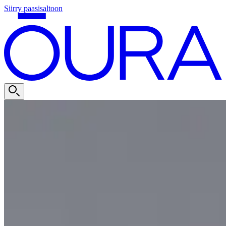
Siirry paasisaltoon