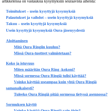
artikkeleissa on vastauksia kysymyksiin seuraavista aiheista:
Toimitukset – usein kysyttyjä kysymyksiä
Palautukset ja vaihdot – usein kysyttyjä kysymyksiä
Takuu – usein kysyttyjä kysymyksiä
Usein kysyttyjä kysymyksiä Oura-jäsenyydestä
Aloittaminen
Mitä Oura Ringiin kuuluu?
Missä Oura-tuotteet valmistetaan?
Koko ja istuvuus
Miten määritän Oura Ring -kokoni?
Missä sormessa Oura Ringiä tulisi käyttää?
Voinko käyttää useampaa kuin yhtä Oura Ringiä
samanaikaisesti?
Tuleeko Oura Ringiä pitää sormessa tietyssä asennossa?
Sormuksen käyttö
Voinko käyttää Oura Ringiä vain öisin?