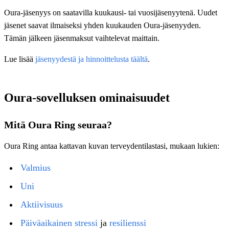
Oura-jäsenyys on saatavilla kuukausi- tai vuosijäsenyytenä. Uudet
jäsenet saavat ilmaiseksi yhden kuukauden Oura-jäsenyyden.
Tämän jälkeen jäsenmaksut vaihtelevat maittain.
Lue lisää
jäsenyydestä ja hinnoittelusta täältä
.
Oura-sovelluksen ominaisuudet
Mitä Oura Ring seuraa?
Oura Ring antaa kattavan kuvan terveydentilastasi, mukaan lukien:
Valmius
Uni
Aktiivisuus
Päiväaikainen stressi
ja
resilienssi