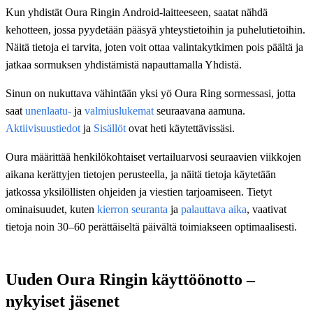
Kun yhdistät Oura Ringin Android-laitteeseen, saatat nähdä
kehotteen, jossa pyydetään pääsyä yhteystietoihin ja puhelutietoihin.
Näitä tietoja ei tarvita, joten voit ottaa valintakytkimen pois päältä ja
jatkaa sormuksen yhdistämistä napauttamalla Yhdistä.
Sinun on nukuttava vähintään yksi yö Oura Ring sormessasi, jotta
saat
unenlaatu-
ja
valmiuslukemat
seuraavana aamuna.
Aktiivisuustiedot
ja
Sisällöt
ovat heti käytettävissäsi.
Oura määrittää henkilökohtaiset vertailuarvosi seuraavien viikkojen
aikana kerättyjen tietojen perusteella, ja näitä tietoja käytetään
jatkossa yksilöllisten ohjeiden ja viestien tarjoamiseen. Tietyt
ominaisuudet, kuten
kierron seuranta
ja
palauttava aika
, vaativat
tietoja noin 30–60 perättäiseltä päivältä toimiakseen optimaalisesti.
Uuden Oura Ringin käyttöönotto –
nykyiset jäsenet