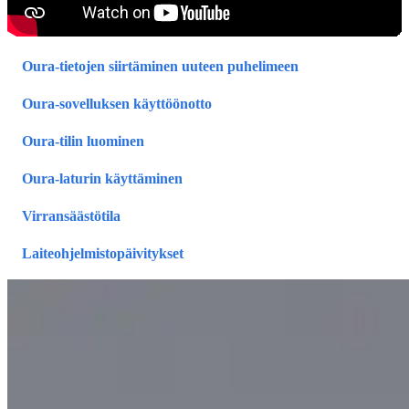
Oura-tietojen siirtäminen uuteen puhelimeen
Oura-sovelluksen käyttöönotto
Oura-tilin luominen
Oura-laturin käyttäminen
Virransäästötila
Laiteohjelmistopäivitykset