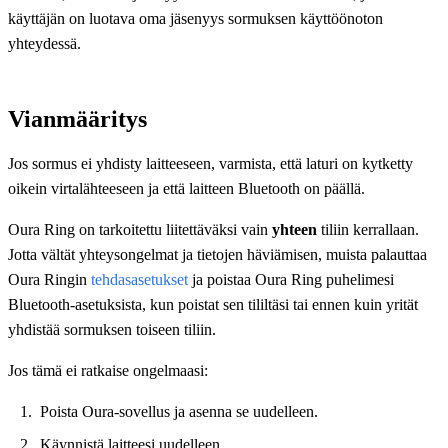
käyttäjän on luotava oma jäsenyys sormuksen käyttöönoton
yhteydessä.
Vianmääritys
Jos sormus ei yhdisty laitteeseen, varmista, että laturi on kytketty
oikein virtalähteeseen ja että laitteen Bluetooth on päällä.
Oura Ring on tarkoitettu liitettäväksi vain
yhteen
tiliin kerrallaan.
Jotta vältät yhteysongelmat ja tietojen häviämisen, muista palauttaa
Oura Ringin
tehdasasetukset
ja poistaa Oura Ring puhelimesi
Bluetooth-asetuksista, kun poistat sen tililtäsi tai ennen kuin yrität
yhdistää sormuksen toiseen tiliin.
Jos tämä ei ratkaise ongelmaasi:
Poista Oura-sovellus ja asenna se uudelleen.
Käynnistä laitteesi uudelleen.