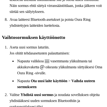
Näin sormus ehtii siirtyä virransäästötilaan, jonka jälkeen voit
siirtää sen säilytykseen.
Avaa laitteesi Bluetooth-asetukset ja poista Oura Ring
yhdistettyjen laitteiden luettelosta.
Vaihtosormuksen käyttöönotto
Aseta uusi sormus laturiin.
Jos ohitit tehdasasetusten palauttamisen:
Napauta valikkoa
vasemmasta yläkulmasta tai
akkukuvaketta
oikeasta yläkulmasta siirtyäksesi Oma
Oura Ring -sivulle.
Napauta
Ota uusi laite käyttöön
>
Vaihda uuteen
sormukseen
Valitse
Yhdistä uusi sormus
ja noudata sovelluksen ohjeita
yhdistääksesi uuden sormuksen Bluetoothiin ja
synkronoidaksesi tilisi.