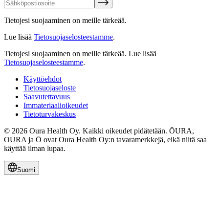
Tietojesi suojaaminen on meille tärkeää.
Lue lisää
Tietosuojaselosteestamme
.
Tietojesi suojaaminen on meille tärkeää.
Lue lisää
Tietosuojaselosteestamme
.
Käyttöehdot
Tietosuojaseloste
Saavutettavuus
Immateriaalioikeudet
Tietoturvakeskus
© 2026 Oura Health Oy. Kaikki oikeudet pidätetään. ŌURA,
OURA ja Ō ovat Oura Health Oy:n tavaramerkkejä, eikä niitä saa
käyttää ilman lupaa.
Suomi