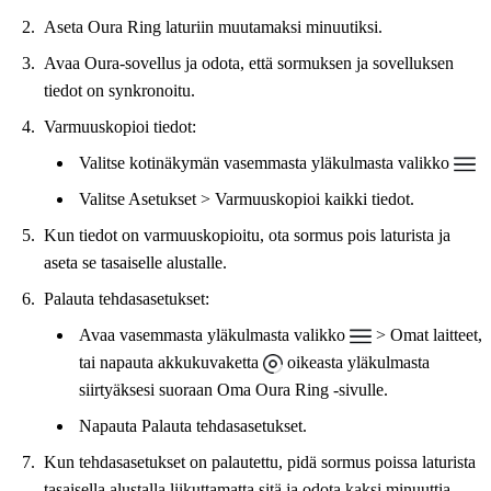
Aseta Oura Ring laturiin muutamaksi minuutiksi.
Avaa Oura-sovellus ja odota, että sormuksen ja sovelluksen
tiedot on synkronoitu.
Varmuuskopioi tiedot:
Valitse kotinäkymän vasemmasta yläkulmasta valikko
Valitse Asetukset > Varmuuskopioi kaikki tiedot.
Kun tiedot on varmuuskopioitu, ota sormus pois laturista ja
aseta se tasaiselle alustalle.
Palauta tehdasasetukset:
Avaa vasemmasta yläkulmasta valikko
> Omat laitteet,
tai napauta akkukuvaketta
oikeasta yläkulmasta
siirtyäksesi suoraan Oma Oura Ring ‑sivulle.
Napauta Palauta tehdasasetukset.
Kun tehdasasetukset on palautettu, pidä sormus poissa laturista
tasaisella alustalla liikuttamatta sitä ja odota kaksi minuuttia.