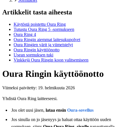
Sormukset
Artikkelit tasta aiheesta
Käytöstä poistettu Oura Ring
Tutustu Oura Ring 5 ‑sormukseen
Oura Ring 4
Oura Ringin aiemmat laitesukupolvet
Oura Ringien värit ja viimeistelyt
Oura Ringin käyttöönotto
Usean sormuksen tuki
Vinkkejä Oura Ringin koon valitsemiseen
Oura Ringin käyttöönotto
Viimeksi paivitetty:
19. helmikuuta 2026
Yhdistä Oura Ring laitteeseesi.
Jos olet uusi jäsen,
lataa ensin
Oura-sovellus
Jos sinulla on jo jäsenyys ja haluat ottaa käyttöön uuden
sormuksen, siirry
Oma Oura Ring -sivulle
napauttamalla