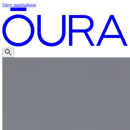
Siirry paasisaltoon