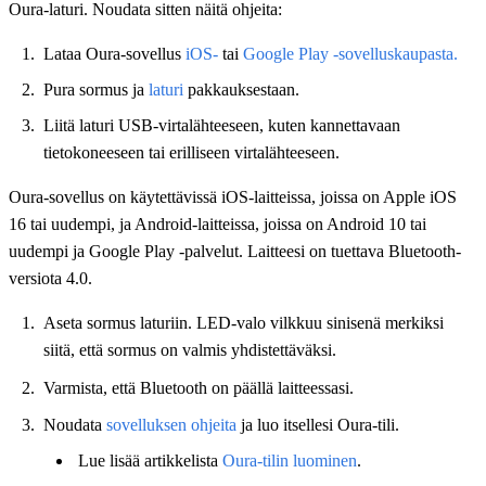
Oura-laturi. Noudata sitten näitä ohjeita:
Lataa Oura-sovellus
iOS-
tai
Google Play -sovelluskaupasta.
Pura sormus ja
laturi
pakkauksestaan.
Liitä laturi USB-virtalähteeseen, kuten kannettavaan
tietokoneeseen tai erilliseen virtalähteeseen.
Oura-sovellus on käytettävissä iOS-laitteissa, joissa on Apple iOS
16 tai uudempi, ja Android-laitteissa, joissa on Android 10 tai
uudempi ja Google Play -palvelut. Laitteesi on tuettava Bluetooth-
versiota 4.0.
Aseta sormus laturiin. LED-valo vilkkuu sinisenä merkiksi
siitä, että sormus on valmis yhdistettäväksi.
Varmista, että Bluetooth on päällä laitteessasi.
Noudata
sovelluksen ohjeita
ja luo itsellesi Oura-tili.
Lue lisää artikkelista
Oura-tilin luominen
.