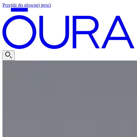
Przejdz do glownej tresci