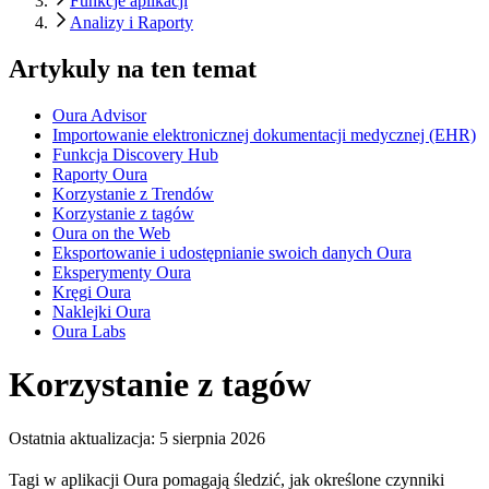
Funkcje aplikacji
Analizy i Raporty
Artykuly na ten temat
Oura Advisor
Importowanie elektronicznej dokumentacji medycznej (EHR)
Funkcja Discovery Hub
Raporty Oura
Korzystanie z Trendów
Korzystanie z tagów
Oura on the Web
Eksportowanie i udostępnianie swoich danych Oura
Eksperymenty Oura
Kręgi Oura
Naklejki Oura
Oura Labs
Korzystanie z tagów
Ostatnia aktualizacja:
5 sierpnia 2026
Tagi w aplikacji Oura pomagają śledzić, jak określone czynniki