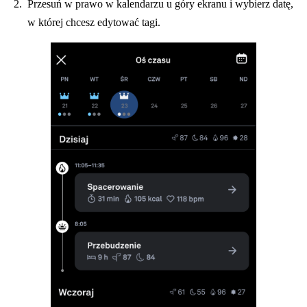
Przesuń w prawo w kalendarzu u góry ekranu i wybierz datę,
w której chcesz edytować tagi.