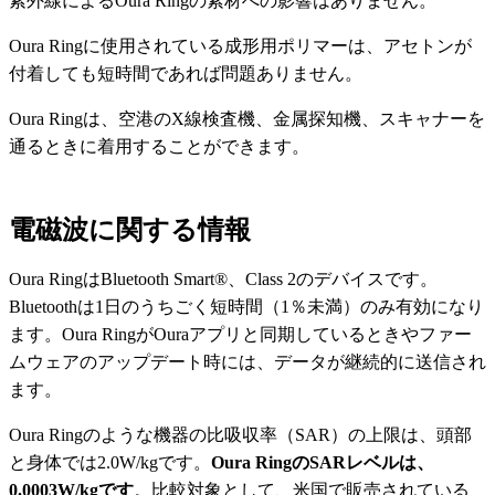
紫外線によるOura Ringの素材への影響はありません。
Oura Ringに使用されている成形用ポリマーは、アセトンが
付着しても短時間であれば問題ありません。
Oura Ringは、空港のX線検査機、金属探知機、スキャナーを
通るときに着用することができます。
電磁波に関する情報
Oura RingはBluetooth Smart®、Class 2のデバイスです。
Bluetoothは1日のうちごく短時間（1％未満）のみ有効になり
ます。Oura RingがOuraアプリと同期しているときやファー
ムウェアのアップデート時には、データが継続的に送信され
ます。
Oura Ringのような機器の比吸収率（SAR）の上限は、頭部
と身体では2.0W/kgです。
Oura RingのSARレベルは、
0.0003W/kgです
。比較対象として、米国で販売されている