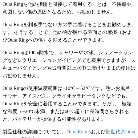
Oura Ringを他の指輪と隣接して着用することは、不快感や
意図しない傷の原因となるため、お勧めしません。
Oura Ringを利き手でない方の手に着けることをお勧めしま
す。 そうすることで、他の物が触れる表面との摩擦（およ
びOura Ringへの傷）を抑えることができます。
Oura Ringは100m防水で、シャワーや水泳、
シュノーケリン
グなど
レクリエーションダイビングでも着用できますが、ス
キューバダイビングや12時間以上水中に浸けたままの使用は
お勧めしません。
Oura Ringの使用温度範囲は−10°C～52°Cです。熱いお風呂、
サウナ、アイスバス、クライオセラピータンクなどでも、
Oura Ringを安全に着用することができます。ただし、極端
な温度（−20°C未満、または60°C超）に長時間さらされる
と、バッテリーが損傷する可能性があります。
製品仕様の詳細については、
Oura Ring 5
および
旧世代のOura