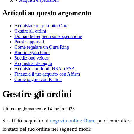
Acquisti e spedizioni
Articoli su questo argomento
Acquistare un prodotto Oura
Gestire gli ordini
Domande frequenti sulla spedizione
Paesi supportati
Come regalare un Oura Ring
Buoni regalo Oura
Spedizione veloce
Acquisti al dettaglio
Acquisto con fondi HSA o FSA
Finanzia il tuo acquisto con Affirm
Come pagare con Klarna
Gestire gli ordini
Ultimo aggiornamento:
14 luglio 2025
Se effetti acquisti dal
negozio online Oura
, puoi controllare
lo stato del tuo ordine nei seguenti modi: