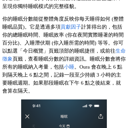
呈現你獨特睡眠模式的完整樣貌。
你的睡眠分數能從整體角度反映你每天睡得如何 (整體
睡眠品質)。它是透過多項
貢獻因子
計算得出的，包括
你的總睡眠時間、睡眠效率 (你在夜間實際睡著的時間
百分比)、入睡潛伏期 (你入睡所需的時間) 等等。你可
以點選「今日概覽」頁籤頂部的睡眠捷徑，或前往
生命
徵象
頁籤，查看睡眠分數的詳細資訊。睡眠分數會將你
所有的睡眠納入考量，包括
小睡
。Oura 會在晚上 6 點
到隔天晚上 6 點之間，記錄一段至少持續 3 小時的主
要睡眠週期。如果那段睡眠在下午 6 點之後結束，就
會算在隔天。