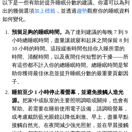
以下是一些有助於提升睡眠分數的建議。你還可以為列
出的幾個選項
加上標籤
，並透過
趨勢
觀察你的睡眠資料
如何變化。
預留足夠的睡眠時間。
為了達到建議的每晚 7 到 9
小時總睡眠時間，盡量讓就寢和起床之間保留 8 到
10 小時的時間。這段緩衝時間包括你入睡所需的
時間、清醒時間，以及夜間任何短暫的干擾——所
有這些都不計入你的總睡眠時間。總睡眠時間是幫
助你獲得最佳休息並提升睡眠分數的最重要貢獻因
子。
睡前至少 1 小時停止看螢幕，並避免接觸人造光
源
。
把家中或臥室的主要照明調暗或關掉，也會有
幫助。若需要在睡前使用電子設備，請調暗螢幕，
或考慮戴防藍光眼鏡以降低刺激。早上，盡量早點
接觸自然光。在夜間減少強光照射，並在早晨接觸