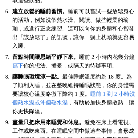
取這些飲品。
建立放鬆的睡前習慣。
睡前可以嘗試一些放鬆身心
的活動，例如洗個熱水澡、閱讀、做些輕柔的瑜
珈，或進行正念練習。這可以向你的身體和心智發
出「該放鬆了」的訊號，讓你一躺上枕頭就更容易
入睡。
留點時間讓思緒平靜下來。
睡前 2 小時內花幾分鐘
寫下
你的想法、擔憂，或隔天的待辦事項。
讓睡眠環境涼一點。
最佳睡眠溫度約為 18 度。為
了順利入睡，並在整晚維持睡眠狀態，你的身體需
要讓核心溫度略微下降約 1 度。
睡前 1 到 2 小時洗
個熱水澡或沖個熱水澡
，有助於加快身體散熱，讓
你更快降溫。
盡量只把床用來睡覺和休息。
避免在床上看電視、
工作或吃東西。在睡眠空間中做這些事情，會形成