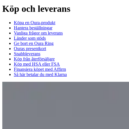
Köp och leverans
Köpa en Oura-produkt
Hantera beställningar
Vanliga frågor om leverans
Länder som stöds
Ge bort en Oura Ring
Ouras presentkort
Snabbleverans
Köp från återförsäljare
Köp med HSA eller FSA
Finansiera köpet med Affirm
Så här betalar du med Klarna