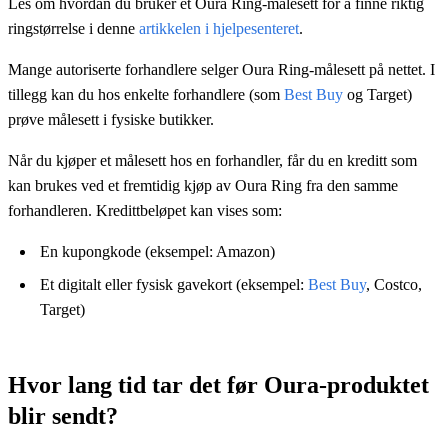
Les om hvordan du bruker et Oura Ring-målesett for å finne riktig
ringstørrelse i denne
artikkelen i hjelpesenteret
.
Mange autoriserte forhandlere selger Oura Ring-målesett på nettet. I
tillegg kan du hos enkelte forhandlere (som
Best Buy
og Target)
prøve målesett i fysiske butikker.
Når du kjøper et målesett hos en forhandler, får du en kreditt som
kan brukes ved et fremtidig kjøp av Oura Ring fra den samme
forhandleren. Kredittbeløpet kan vises som:
En kupongkode (eksempel: Amazon)
Et digitalt eller fysisk gavekort (eksempel:
Best Buy
, Costco,
Target)
Hvor lang tid tar det før Oura-produktet
blir sendt?