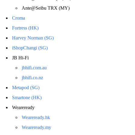
Ante@Seibu TRX (MY)
Croma
Fortress (HK)
Harvey Norman (SG)
iShopChangi (SG)
JB Hi-Fi
jbhifi.com.au
jbhifi.co.nz
Metapod (SG)
Smartone (HK)
Weareready
Weareready.hk
Weareready.my