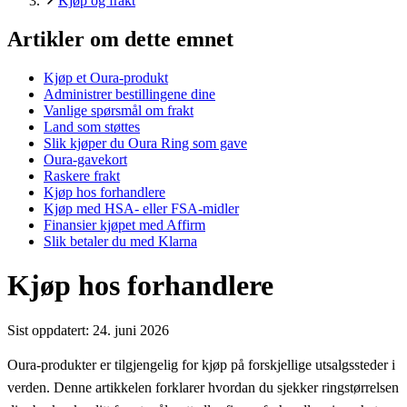
Kjøp og frakt
Artikler om dette emnet
Kjøp et Oura-produkt
Administrer bestillingene dine
Vanlige spørsmål om frakt
Land som støttes
Slik kjøper du Oura Ring som gave
Oura-gavekort
Raskere frakt
Kjøp hos forhandlere
Kjøp med HSA- eller FSA-midler
Finansier kjøpet med Affirm
Slik betaler du med Klarna
Kjøp hos forhandlere
Sist oppdatert:
24. juni 2026
Oura-produkter er tilgjengelig for kjøp på forskjellige utsalgssteder i
verden. Denne artikkelen forklarer hvordan du sjekker ringstørrelsen