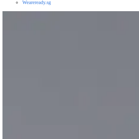
Weareready.sg