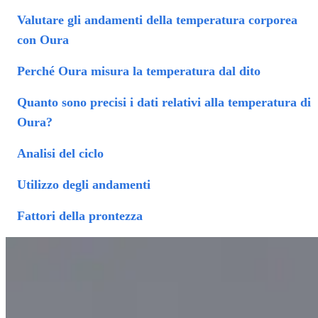
Valutare gli andamenti della temperatura corporea
con Oura
Perché Oura misura la temperatura dal dito
Quanto sono precisi i dati relativi alla temperatura di
Oura?
Analisi del ciclo
Utilizzo degli andamenti
Fattori della prontezza