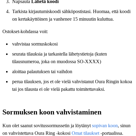
Napsauta
Lähetä koodi
Tarkista kirjautumiskoodi sähköpostistasi. Huomaa, että koodi
on kertakäyttöinen ja vanhenee 15 minuutin kuluttua.
Ostokset-kohdassa voit:
vahvistaa sormusko­kosi
seurata tilauksia ja tarkastella lähetystietoja (kuten
tilausnumeroa, joka on muodossa SO-XXXX)
aloittaa palautuksen tai vaihdon
perua tilauksen, jos et ole vielä vahvistanut Oura Ringin kokoa
tai jos tilausta ei ole vielä pakattu toimitettavaksi.
Sormuksen koon vahvistaminen
Kun olet saanut sovitussormussetin ja löytänyt
sopivan koon
, sinun
on vahvistettava Oura Ring ‑kokosi
Omat tilaukset
‑portaalissa.