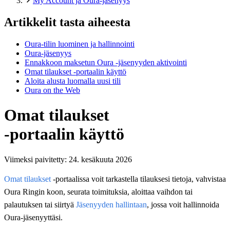
My Account ja Oura-jäsenyys
Artikkelit tasta aiheesta
Oura-tilin luominen ja hallinnointi
Oura-jäsenyys
Ennakkoon maksetun Oura -jäsenyyden aktivointi
Omat tilaukset ‑portaalin käyttö
Aloita alusta luomalla uusi tili
Oura on the Web
Omat tilaukset
‑portaalin käyttö
Viimeksi paivitetty:
24. kesäkuuta 2026
Omat tilaukset
‑portaalissa voit tarkastella tilauksesi tietoja, vahvistaa
Oura Ringin koon, seurata toimituksia, aloittaa vaihdon tai
palautuksen tai siirtyä
Jäsenyyden hallintaan
, jossa voit hallinnoida
Oura-jäsenyyttäsi.