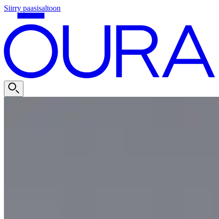
Siirry paasisaltoon