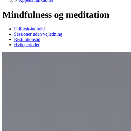
Appens funktioner
Mindfulness og meditation
Udforsk-indhold
Sessioner uden vejledning
Restitutionstid
Hvileperioder