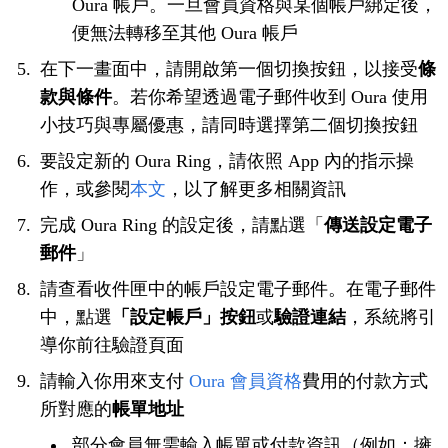
Oura 帳戶。一旦會員資格與某個帳戶綁定後，
便無法轉移至其他 Oura 帳戶
在下一畫面中，請開啟第一個切換按鈕，以接受
條
款與條件
。若你希望透過電子郵件收到 Oura 使用
小技巧與專屬優惠，請同時選擇第二個切換按鈕
要設定新的 Oura Ring，請依照 App 內的指示操
作，或參閱
本文
，以了解更多相關資訊
完成 Oura Ring 的設定後，請點選「
傳送設定電子
郵件
」
請查看收件匣中的帳戶設定電子郵件。在電子郵件
中，點選
「設定帳戶」按鈕
或
驗證連結
，系統將引
導你前往驗證頁面
請輸入你用來支付
Oura 會員資格
費用的付款方式
所對應的
帳單地址
部分會員無需輸入帳單或付款資訊（例如：擁