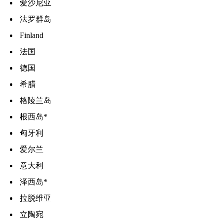
爱沙尼亚
法罗群岛
Finland
法国
德国
希腊
格陵兰岛
根西岛*
匈牙利
爱尔兰
意大利
泽西岛*
拉脱维亚
立陶宛