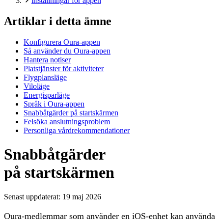
Inställningar för appen
Artiklar i detta ämne
Konfigurera Oura-appen
Så använder du Oura-appen
Hantera notiser
Platstjänster för aktiviteter
Flygplansläge
Viloläge
Energisparläge
Språk i Oura-appen
Snabbåtgärder på startskärmen
Felsöka anslutningsproblem
Personliga vårdrekommendationer
Snabbåtgärder
på startskärmen
Senast uppdaterat:
19 maj 2026
Oura-medlemmar som använder en iOS-enhet kan använda