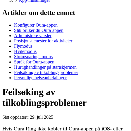
App-innstillinger
Artikler om dette emnet
Konfigurer Oura-appen
Slik bruker du Oura-appen
Administrere varsler
Posisjonstjenester for aktiviteter
Flymodus
Hvilemodus
Strømsparingsmodus
Språk for Oura-appen
Hurtighandlinger på startskjermen
Feilsøking av tilkoblingsproblemer
Personlige helseanbefalinger
Feilsøking av
tilkoblingsproblemer
Sist oppdatert:
29. juli 2025
Hvis Oura Ring ikke kobler til Oura-appen på
iOS-
eller