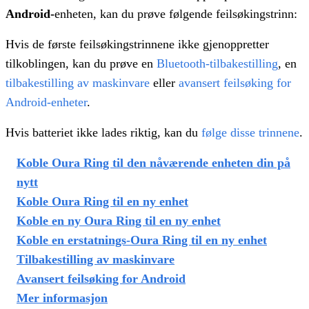
Android-
enheten, kan du prøve følgende feilsøkingstrinn:
Hvis de første feilsøkingstrinnene ikke gjenoppretter
tilkoblingen, kan du prøve en
Bluetooth-tilbakestilling
, en
tilbakestilling av maskinvare
eller
avansert feilsøking for
Android-enheter
.
Hvis batteriet ikke lades riktig, kan du
følge disse trinnene
.
Koble Oura Ring til den nåværende enheten din på
nytt
Koble Oura Ring til en ny enhet
Koble en ny Oura Ring til en ny enhet
Koble en erstatnings-Oura Ring til en ny enhet
Tilbakestilling av maskinvare
Avansert feilsøking for Android
Mer informasjon