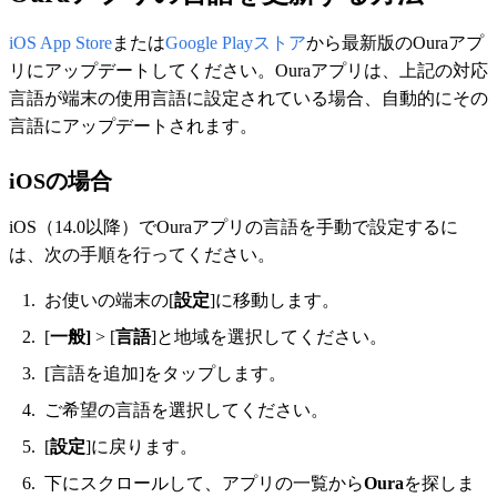
iOS App Store
または
Google Playストア
から最新版のOuraアプ
リにアップデートしてください。Ouraアプリは、上記の対応
言語が端末の使用言語に設定されている場合、自動的にその
言語にアップデートされます。
iOSの場合
iOS（14.0以降）でOuraアプリの言語を手動で設定するに
は、次の手順を行ってください。
お使いの端末の[
設定
]に移動します。
[
一般]
> [
言語
]と地域を選択してください。
[言語を追加]をタップします。
ご希望の言語を選択してください。
[
設定
]に戻ります。
下にスクロールして、アプリの一覧から
Oura
を探しま