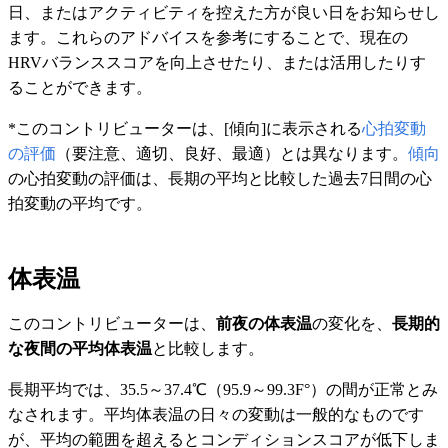
日、またはアクティビティを控えた方が良い日をお知らせし
ます。これらのアドバイスを参考にすることで、現在の
HRVバランススコアを向上させたり、または活用したりす
ることができます。
*このコントリビューターは、[傾向]に表示される
心拍変動
の評価
（要注意、適切、良好、最適）とは異なります。
傾向
の心拍変動の評価は、長期の平均と比較した過去7日間の心
拍変動の平均です。
体表温
このコントリビューターは、
前夜の体表温
の変化を、
長期的
な夜間の平均体表温
と比較します。
長期平均では、35.5～37.4℃（95.9～99.3F°）の間が正常とみ
なされます。平均体表温の日々の変動は一般的なものです
が、平均の範囲を超えるとコンディションスコアが低下しま