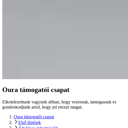
Oura támogatói csapat
Elkotelezettunk vagyunk abban, hogy vezessuk, tamogassuk es
gondoskodjunk arrol, hogy jol erezze magat.
Oura támogatói csapat
Első lépések