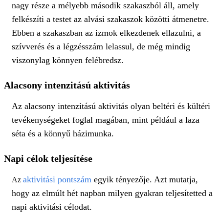
nagy része a mélyebb második szakaszból áll, amely
felkészíti a testet az alvási szakaszok közötti átmenetre.
Ebben a szakaszban az izmok elkezdenek ellazulni, a
szívverés és a légzésszám lelassul, de még mindig
viszonylag könnyen felébredsz.
Alacsony intenzitású aktivitás
Az alacsony intenzitású aktivitás olyan beltéri és kültéri
tevékenységeket foglal magában, mint például a laza
séta és a könnyű házimunka.
Napi célok teljesítése
aktivitási pontszám
egyik tényezője. Azt mutatja,
Az
hogy az elmúlt hét napban milyen gyakran teljesítetted a
napi aktivitási célodat.