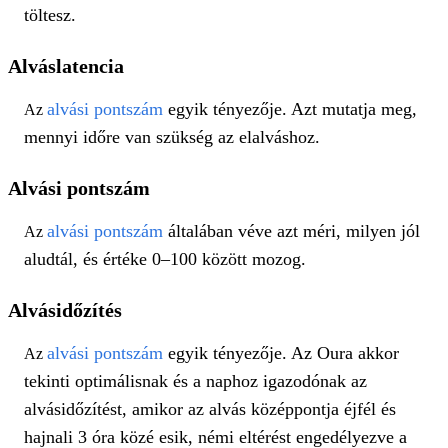
töltesz.
Alváslatencia
alvási pontszám
egyik tényezője. Azt mutatja meg,
Az
mennyi időre van szükség az elalváshoz.
Alvási pontszám
alvási pontszám
általában véve azt méri, milyen jól
Az
aludtál, és értéke 0–100 között mozog.
Alvásidőzítés
alvási pontszám
egyik tényezője. Az Oura akkor
Az
tekinti optimálisnak és a naphoz igazodónak az
alvásidőzítést, amikor az alvás középpontja éjfél és
hajnali 3 óra közé esik, némi eltérést engedélyezve a