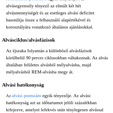
alvásegyensúly tényező az elmúlt két hét
alvásmennyiségét és az esetleges alvási deficitet
hasonlítja össze a felhasználó alapértékével és
korosztályára vonatkozó általános ajánlásokkal.
Alvásciklus/alvásfázisok
Az éjszaka folyamán a különböző alvásfázisok
körülbelül 90 perces ciklusokban váltakoznak. Az alvás
általában felületes alvásból mélyalvásba, majd
mélyalvásból REM-alvásba megy át.
Alvási hatékonyság
alvási pontszám
egyik tényezője. Az alvási
Az
hatékonyság azt az időtartamot jelöli százalékban
kifejezve, amelyet lefekvés után ténylegesen alvással