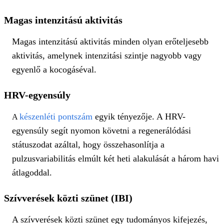
Magas intenzitású aktivitás
Magas intenzitású aktivitás minden olyan erőteljesebb
aktivitás, amelynek intenzitási szintje nagyobb vagy
egyenlő a kocogáséval.
HRV-egyensúly
készenléti pontszám
egyik tényezője. A HRV-
A
egyensúly segít nyomon követni a regenerálódási
státuszodat azáltal, hogy összehasonlítja a
pulzusvariabilitás elmúlt két heti alakulását a három havi
átlagoddal.
Szívverések közti szünet (IBI)
A szívverések közti szünet egy tudományos kifejezés,