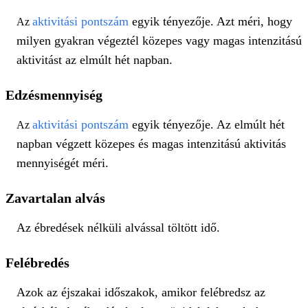
aktivitási pontszám
egyik tényezője. Azt méri, hogy
Az
milyen gyakran végeztél közepes vagy magas intenzitású
aktivitást az elmúlt hét napban.
Edzésmennyiség
aktivitási pontszám
egyik tényezője. Az elmúlt hét
Az
napban végzett közepes és magas intenzitású aktivitás
mennyiségét méri.
Zavartalan alvás
Az ébredések nélküli alvással töltött idő.
Felébredés
Azok az éjszakai időszakok, amikor felébredsz az