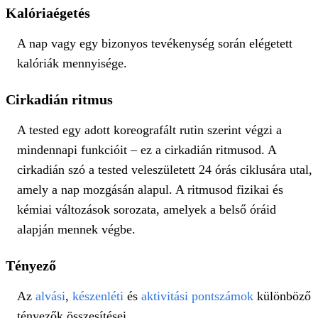
Kalóriaégetés
A nap vagy egy bizonyos tevékenység során elégetett
kalóriák mennyisége.
Cirkadián ritmus
A tested egy adott koreografált rutin szerint végzi a
mindennapi funkcióit – ez a cirkadián ritmusod. A
cirkadián szó a tested veleszületett 24 órás ciklusára utal,
amely a nap mozgásán alapul. A ritmusod fizikai és
kémiai változások sorozata, amelyek a belső óráid
alapján mennek végbe.
Tényező
Az
alvási
,
készenléti
és
aktivitási pontszámok
különböző
tényezők összesítései.