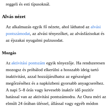
reggeli és esti típusoknál.
Alvás nézet
Az alkalmazás egyik fő nézete, ahol láthatod az
alvási
pontszámodat
, az alvási tényezőket, az alvásfázisokat és
az éjszakai nyugalmi pulzusodat.
Mozgás
aktivitási pontszám
egyik tényezője. Ha rendszeresen
Az
mozogsz és próbálod elkerülni a hosszabb ideig tartó
inaktivitást, azzal hozzájárulhatsz az egészséged
megőrzéséhez és a napközbeni gyorsabb anyagcseréhez.
A napi 5–8 órás vagy kevesebb inaktív idő pozitív
hatással van az aktivitási pontszámodra. Az Oura méri az
elmúlt 24 órában üléssel, állással vagy egyéb módon