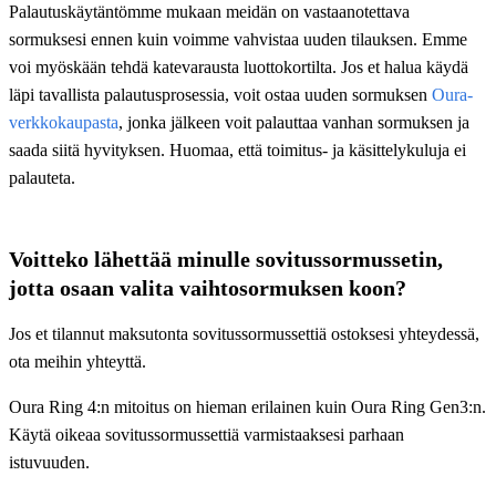
Palautuskäytäntömme mukaan meidän on vastaanotettava
sormuksesi ennen kuin voimme vahvistaa uuden tilauksen. Emme
voi myöskään tehdä katevarausta luottokortilta. Jos et halua käydä
läpi tavallista palautusprosessia, voit ostaa uuden sormuksen
Oura-
verkkokaupasta
, jonka jälkeen voit palauttaa vanhan sormuksen ja
saada siitä hyvityksen. Huomaa, että toimitus- ja käsittelykuluja ei
palauteta.
Voitteko lähettää minulle sovitussormussetin,
jotta osaan valita vaihtosormuksen koon?
Jos et tilannut maksutonta sovitussormussettiä ostoksesi yhteydessä,
ota meihin yhteyttä.
Oura Ring 4:n mitoitus on hieman erilainen kuin Oura Ring Gen3:n.
Käytä oikeaa sovitussormussettiä varmistaaksesi parhaan
istuvuuden.