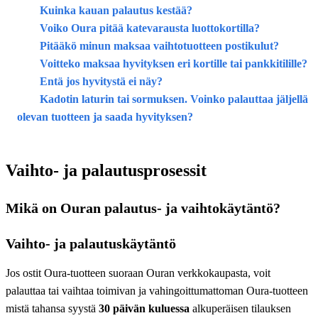
Kuinka kauan palautus kestää?
Voiko Oura pitää katevarausta luottokortilla?
Pitääkö minun maksaa vaihtotuotteen postikulut?
Voitteko maksaa hyvityksen eri kortille tai pankkitilille?
Entä jos hyvitystä ei näy?
Kadotin laturin tai sormuksen. Voinko palauttaa jäljellä
olevan tuotteen ja saada hyvityksen?
Vaihto- ja palautusprosessit
Mikä on Ouran palautus- ja vaihtokäytäntö?
Vaihto- ja palautuskäytäntö
Jos ostit Oura-tuotteen suoraan Ouran verkkokaupasta, voit
palauttaa tai vaihtaa toimivan ja vahingoittumattoman Oura-tuotteen
mistä tahansa syystä
30 päivän kuluessa
alkuperäisen tilauksen