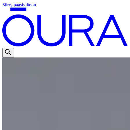
Siirry paasisaltoon