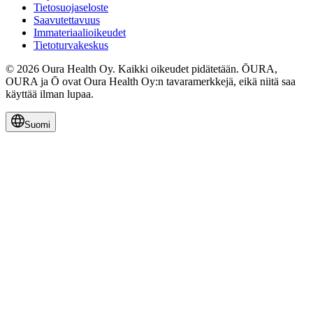
Tietosuojaseloste
Saavutettavuus
Immateriaalioikeudet
Tietoturvakeskus
© 2026 Oura Health Oy. Kaikki oikeudet pidätetään. ŌURA,
OURA ja Ō ovat Oura Health Oy:n tavaramerkkejä, eikä niitä saa
käyttää ilman lupaa.
Suomi