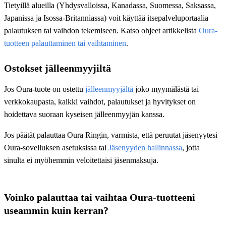
Tietyillä alueilla (Yhdysvalloissa, Kanadassa, Suomessa, Saksassa,
Japanissa ja Isossa-Britanniassa) voit käyttää itsepalveluportaalia
palautuksen tai vaihdon tekemiseen. Katso ohjeet artikkelista
Oura-
tuotteen palauttaminen tai vaihtaminen
.
Ostokset jälleenmyyjiltä
Jos Oura-tuote on ostettu
jälleenmyyjältä
joko myymälästä tai
verkkokaupasta, kaikki vaihdot, palautukset ja hyvitykset on
hoidettava suoraan kyseisen jälleenmyyjän kanssa.
Jos päätät palauttaa Oura Ringin, varmista, että peruutat jäsenyytesi
Oura-sovelluksen asetuksissa tai
Jäsenyyden hallinnassa
, jotta
sinulta ei myöhemmin veloitettaisi jäsenmaksuja.
Voinko palauttaa tai vaihtaa Oura-tuotteeni
useammin kuin kerran?