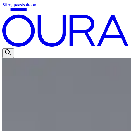
Siirry paasisaltoon