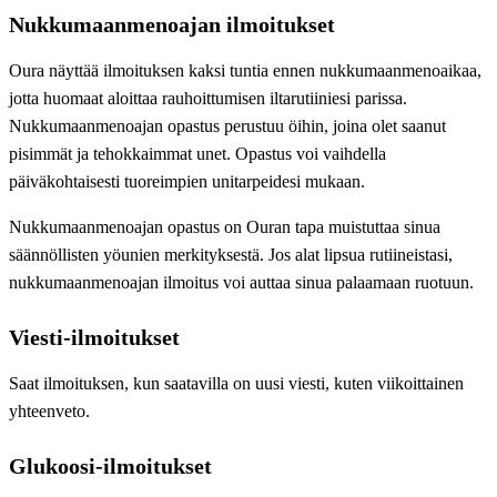
Nukkumaanmenoajan ilmoitukset
Oura näyttää ilmoituksen kaksi tuntia ennen nukkumaanmenoaikaa,
jotta huomaat aloittaa rauhoittumisen iltarutiiniesi parissa.
Nukkumaanmenoajan opastus perustuu öihin, joina olet saanut
pisimmät ja tehokkaimmat unet. Opastus voi vaihdella
päiväkohtaisesti tuoreimpien unitarpeidesi mukaan.
Nukkumaanmenoajan opastus on Ouran tapa muistuttaa sinua
säännöllisten yöunien merkityksestä. Jos alat lipsua rutiineistasi,
nukkumaanmenoajan ilmoitus voi auttaa sinua palaamaan ruotuun.
Viesti-ilmoitukset
Saat ilmoituksen, kun saatavilla on uusi viesti, kuten viikoittainen
yhteenveto.
Glukoosi-ilmoitukset