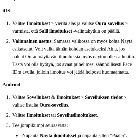
iOS
:
Valitse
Ilmoitukset
> vieritä alas ja valitse
Oura-sovellus
>
varmista, että
Salli ilmoitukset
‑valintakytkin on päällä.
Valinnainen asetus
: Samassa valikossa on myös kohta Näytä
esikatselut. Voit valita tämän kohdan asetukseksi Aina, jos
haluat Ouran näyttävän ilmoituksia myös näytön ollessa lukittu.
Tästä voi olla hyötyä, jos avaat puhelimesi säännöllisesti Face
ID:n avulla, jolloin ilmoitus voi jäädä helposti huomaamatta.
Android
:
Valitse
Sovellukset & Ilmoitukset
>
Sovelluksen tiedot
>
valitse listalta
Oura-sovellus
.
Valitse
Ilmoitukset
tai
Sovellusilmoitukset
.
Tee jompikumpi seuraavista:
Napauta
Näytä ilmoitukset
ja napauta sitten "Päällä".