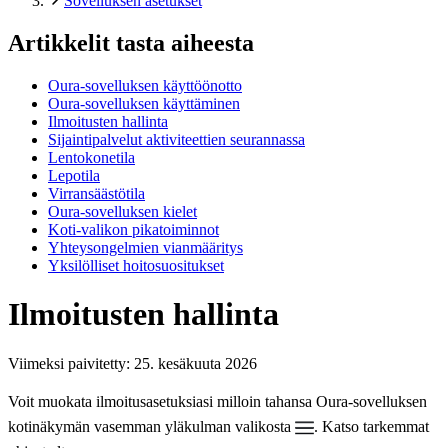
Sovelluksen asetukset
Artikkelit tasta aiheesta
Oura-sovelluksen käyttöönotto
Oura-sovelluksen käyttäminen
Ilmoitusten hallinta
Sijaintipalvelut aktiviteettien seurannassa
Lentokonetila
Lepotila
Virransäästötila
Oura-sovelluksen kielet
Koti-valikon pikatoiminnot
Yhteysongelmien vianmääritys
Yksilölliset hoitosuositukset
Ilmoitusten hallinta
Viimeksi paivitetty:
25. kesäkuuta 2026
Voit muokata ilmoitusasetuksiasi milloin tahansa Oura-sovelluksen
kotinäkymän vasemman yläkulman valikosta
. Katso tarkemmat