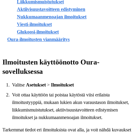
Liikkumismuistutukset
Aktiivisuustavoitteen edistyminen
Nukkumaanmenoajan ilmoitukset
Viesti-ilmoitukset
Glukoosi-ilmoitukset
Oura-ilmoitusten vianmääritys
Ilmoitusten käyttöönotto Oura-
sovelluksessa
Valitse
Asetukset
>
Ilmoitukset
Voit ottaa käyttöön tai poistaa käytöstä viisi erilaista
ilmoitustyyppiä, mukaan lukien akun varaustason ilmoitukset,
liikkumismuistutukset, aktiivisuustavoitteen edistymisen
ilmoitukset ja nukkumaanmenoajan ilmoitukset.
Tarkemmat tiedot eri ilmoituksista ovat alla, ja voit nähdä kuvaukset