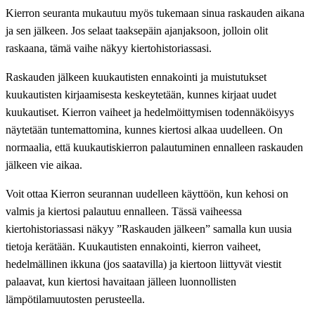
Kierron seuranta mukautuu myös tukemaan sinua raskauden aikana
ja sen jälkeen. Jos selaat taaksepäin ajanjaksoon, jolloin olit
raskaana, tämä vaihe näkyy kiertohistoriassasi.
Raskauden jälkeen kuukautisten ennakointi ja muistutukset
kuukautisten kirjaamisesta keskeytetään, kunnes kirjaat uudet
kuukautiset. Kierron vaiheet ja hedelmöittymisen todennäköisyys
näytetään tuntemattomina, kunnes kiertosi alkaa uudelleen. On
normaalia, että kuukautiskierron palautuminen ennalleen raskauden
jälkeen vie aikaa.
Voit ottaa Kierron seurannan uudelleen käyttöön, kun kehosi on
valmis ja kiertosi palautuu ennalleen. Tässä vaiheessa
kiertohistoriassasi näkyy ”Raskauden jälkeen” samalla kun uusia
tietoja kerätään. Kuukautisten ennakointi, kierron vaiheet,
hedelmällinen ikkuna (jos saatavilla) ja kiertoon liittyvät viestit
palaavat, kun kiertosi havaitaan jälleen luonnollisten
lämpötilamuutosten perusteella.