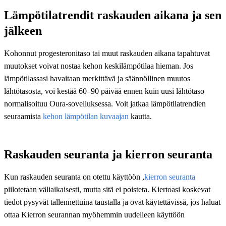
Lämpötilatrendit raskauden aikana ja sen
jälkeen
Kohonnut progesteronitaso tai muut raskauden aikana tapahtuvat
muutokset voivat nostaa kehon keskilämpötilaa hieman. Jos
lämpötilassasi havaitaan merkittävä ja säännöllinen muutos
lähtötasosta, voi kestää 60–90 päivää ennen kuin uusi lähtötaso
normalisoituu Oura-sovelluksessa. Voit jatkaa lämpötilatrendien
seuraamista
kehon lämpötilan kuvaajan
kautta.
Raskauden seuranta ja kierron seuranta
Kun raskauden seuranta on otettu käyttöön ,
kierron seuranta
piilotetaan väliaikaisesti, mutta sitä ei poisteta. Kiertoasi koskevat
tiedot pysyvät tallennettuina taustalla ja ovat käytettävissä, jos haluat
ottaa Kierron seurannan myöhemmin uudelleen käyttöön