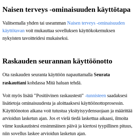
Naisen terveys -ominaisuuden käyttötapa
Valitsemalla yhden tai useamman
Naisen terveys ‑ominaisuuden
käyttötavan
voit mukauttaa sovelluksen käyttökokemuksen
nykyisten tavoitteidesi mukaiseksi.
Raskauden seurannan käyttöönotto
Ota raskauden seuranta käyttöön napauttamalla
Seurata
raskauttani
kohdassa Mitä haluan tehdä.
Voit myös lisätä "Positiivinen raskaustesti"
-tunnisteen
saadaksesi
lisätietoja ominaisuudesta ja aloittaaksesi käyttöönottoprosessin.
Käyttöönoton aikana voit tutustua yksityisyydensuojaan ja määrittää
arvioidun lasketun ajan. Jos et vielä tiedä laskettua aikaasi, ilmoita
viime kuukautistesi ensimmäinen päivä ja kiertosi tyypillinen pituus,
niin sovellus laskee arvioidun lasketun ajan.