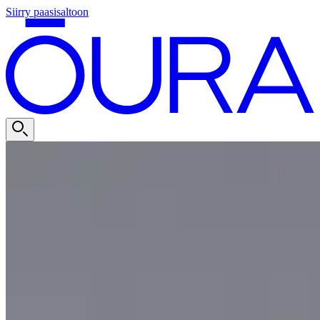
Siirry paasisaltoon