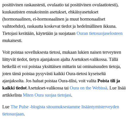
positiivinen raskaustesti, ovulaatio tai positiivinen ovulaatiotesti),
kuukautisten ennakoinnin asetukset, ehkäisyasetukset
(hormonaalinen, ei-hormonaalinen ja muut hormonaaliset
vaihtoehdot), raskautta koskevat tiedot ja hedelmällinen ikkuna.
Tietojasi kerätään, käytetään ja suojataan
Ouran tietosuojaselosteen
mukaisesti.
Voit poistaa sovelluksesta tietosi, mukaan lukien naisen terveyteen
liittyvät tiedot, tietyn ajanjakson ajalta Asetukset-valikossa. Tällä
hetkellä et voi poistaa yksittäisen mittarin tai ominaisuuden tietoja,
joten tämä poistaa pysyvästi kaikki Oura-tietosi kyseiseltä
ajanjaksolta. Jos haluat poistaa Oura-tilisi, voit valita
Poista tili ja
kaikki tiedot
Asetukset-valikossa tai
Oura on the Webissä
. Lue lisää
artikkelista
Miten Oura suojaa tietojasi
.
Lue
The Pulse -blogista sitoumuksestamme lisääntymisterveyden
tietosuojaan
.