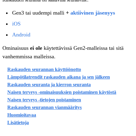
Gen3 tai uudempi malli
+
aktiivinen jäsenyys
iOS
Android
Ominaisuus
ei ole
käytettävissä Gen2-malleissa tai sitä
vanhemmissa malleissa.
Raskauden seurannan käyttöönotto
Lämpötilatrendit raskauden aikana ja sen jälkeen
Raskauden seuranta ja kierron seuranta
Naisen terveys -ominaisuuksien poistaminen käytöstä
Naisen terveys -tietojen poistaminen
Raskauden seurannan vianmääritys
Huomioitavaa
Lisätietoja