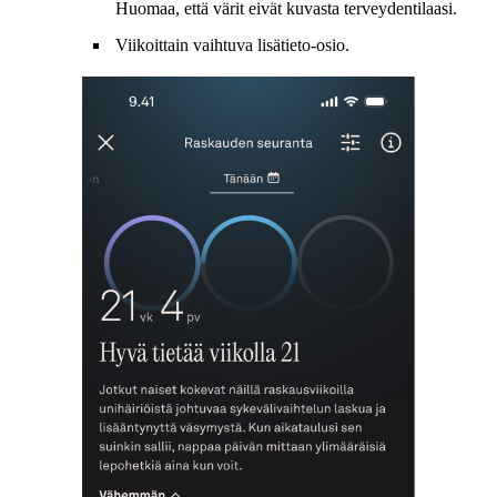
Huomaa, että värit eivät kuvasta terveydentilaasi.
Viikoittain vaihtuva lisätieto-osio.