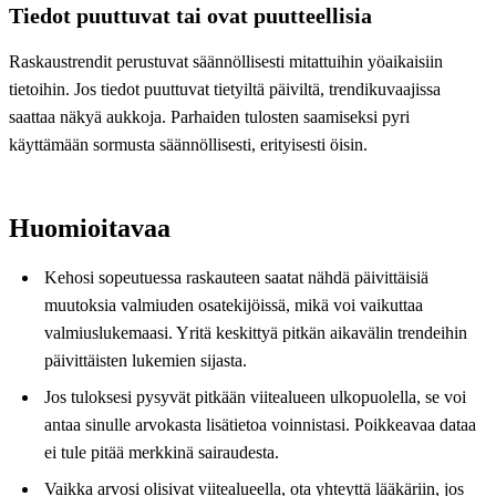
Tiedot puuttuvat tai ovat puutteellisia
Raskaustrendit perustuvat säännöllisesti mitattuihin yöaikaisiin
tietoihin. Jos tiedot puuttuvat tietyiltä päiviltä, trendikuvaajissa
saattaa näkyä aukkoja. Parhaiden tulosten saamiseksi pyri
käyttämään sormusta säännöllisesti, erityisesti öisin.
Huomioitavaa
Kehosi sopeutuessa raskauteen saatat nähdä päivittäisiä
muutoksia valmiuden osatekijöissä, mikä voi vaikuttaa
valmiuslukemaasi. Yritä keskittyä pitkän aikavälin trendeihin
päivittäisten lukemien sijasta.
Jos tuloksesi pysyvät pitkään viitealueen ulkopuolella, se voi
antaa sinulle arvokasta lisätietoa voinnistasi. Poikkeavaa dataa
ei tule pitää merkkinä sairaudesta.
Vaikka arvosi olisivat viitealueella, ota yhteyttä lääkäriin, jos