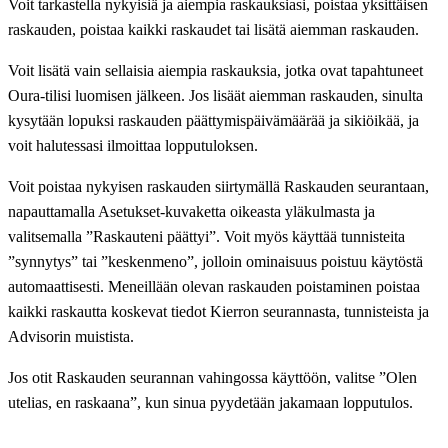
Voit tarkastella nykyisiä ja aiempia raskauksiasi, poistaa yksittäisen
raskauden, poistaa kaikki raskaudet tai lisätä aiemman raskauden.
Voit lisätä vain sellaisia aiempia raskauksia, jotka ovat tapahtuneet
Oura-tilisi luomisen jälkeen. Jos lisäät aiemman raskauden, sinulta
kysytään lopuksi raskauden päättymispäivämäärää ja sikiöikää, ja
voit halutessasi ilmoittaa lopputuloksen.
Voit poistaa nykyisen raskauden siirtymällä Raskauden seurantaan,
napauttamalla Asetukset-kuvaketta oikeasta yläkulmasta ja
valitsemalla ”Raskauteni päättyi”. Voit myös käyttää tunnisteita
”synnytys” tai ”keskenmeno”, jolloin ominaisuus poistuu käytöstä
automaattisesti. Meneillään olevan raskauden poistaminen poistaa
kaikki raskautta koskevat tiedot Kierron seurannasta, tunnisteista ja
Advisorin muistista.
Jos otit Raskauden seurannan vahingossa käyttöön, valitse ”Olen
utelias, en raskaana”, kun sinua pyydetään jakamaan lopputulos.