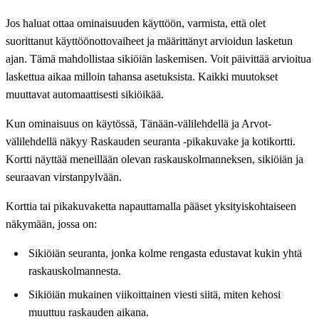
Jos haluat ottaa ominaisuuden käyttöön, varmista, että olet
suorittanut käyttöönottovaiheet ja määrittänyt arvioidun lasketun
ajan. Tämä mahdollistaa sikiöiän laskemisen. Voit päivittää arvioitua
laskettua aikaa milloin tahansa asetuksista. Kaikki muutokset
muuttavat automaattisesti sikiöikää.
Kun ominaisuus on käytössä, Tänään-välilehdellä ja Arvot-
välilehdellä näkyy Raskauden seuranta -pikakuvake ja kotikortti.
Kortti näyttää meneillään olevan raskauskolmanneksen, sikiöiän ja
seuraavan virstanpylvään.
Korttia tai pikakuvaketta napauttamalla pääset yksityiskohtaiseen
näkymään, jossa on:
Sikiöiän seuranta, jonka kolme rengasta edustavat kukin yhtä
raskauskolmannesta.
Sikiöiän mukainen viikoittainen viesti siitä, miten kehosi
muuttuu raskauden aikana.