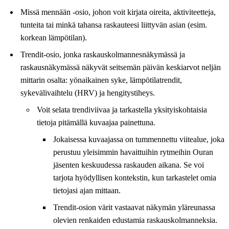
Missä mennään -osio, johon voit kirjata oireita, aktiviteetteja,
tunteita tai minkä tahansa raskauteesi liittyvän asian (esim.
korkean lämpötilan).
Trendit-osio, jonka raskauskolmannesnäkymässä ja
raskausnäkymässä näkyvät seitsemän päivän keskiarvot neljän
mittarin osalta: yönaikainen syke, lämpötilatrendit,
sykevälivaihtelu (HRV) ja hengitystiheys.
Voit selata trendiviivaa ja tarkastella yksityiskohtaisia
tietoja pitämällä kuvaajaa painettuna.
Jokaisessa kuvaajassa on tummennettu viitealue, joka
perustuu yleisimmin havaittuihin rytmeihin Ouran
jäsenten keskuudessa raskauden aikana. Se voi
tarjota hyödyllisen kontekstin, kun tarkastelet omia
tietojasi ajan mittaan.
Trendit-osion värit vastaavat näkymän yläreunassa
olevien renkaiden edustamia raskauskolmanneksia.