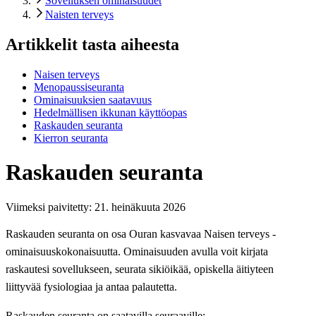
Sovelluksen ominaisuudet
Naisten terveys
Artikkelit tasta aiheesta
Naisen terveys
Menopaussiseuranta
Ominaisuuksien saatavuus
Hedelmällisen ikkunan käyttöopas
Raskauden seuranta
Kierron seuranta
Raskauden seuranta
Viimeksi paivitetty:
21. heinäkuuta 2026
Raskauden seuranta on osa Ouran kasvavaa Naisen terveys -
ominaisuuskokonaisuutta. Ominaisuuden avulla voit kirjata
raskautesi sovellukseen, seurata sikiöikää, opiskella äitiyteen
liittyvää fysiologiaa ja antaa palautetta.
Raskauden seuranta on saatavilla seuraaville: