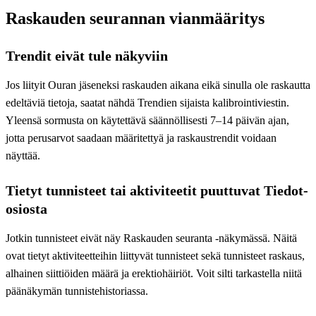
Raskauden seurannan vianmääritys
Trendit eivät tule näkyviin
Jos liityit Ouran jäseneksi raskauden aikana eikä sinulla ole raskautta
edeltäviä tietoja, saatat nähdä Trendien sijaista kalibrointiviestin.
Yleensä sormusta on käytettävä säännöllisesti 7–14 päivän ajan,
jotta perusarvot saadaan määritettyä ja raskaustrendit voidaan
näyttää.
Tietyt tunnisteet tai aktiviteetit puuttuvat Tiedot-
osiosta
Jotkin tunnisteet eivät näy Raskauden seuranta -näkymässä. Näitä
ovat tietyt aktiviteetteihin liittyvät tunnisteet sekä tunnisteet raskaus,
alhainen siittiöiden määrä ja erektiohäiriöt. Voit silti tarkastella niitä
päänäkymän tunnistehistoriassa.