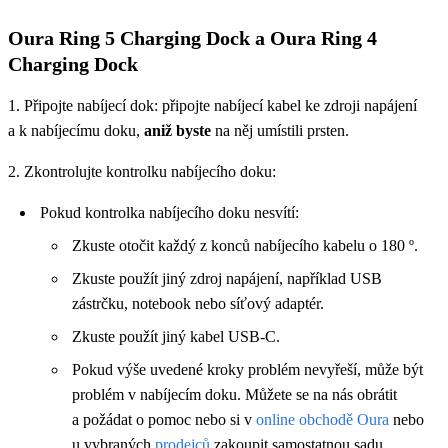
Oura Ring 5 Charging Dock a Oura Ring 4
Charging Dock
1. Připojte nabíjecí dok: připojte nabíjecí kabel ke zdroji napájení
a k nabíjecímu doku,
aniž byste
na něj umístili prsten.
2. Zkontrolujte kontrolku nabíjecího doku:
Pokud kontrolka nabíjecího doku nesvítí:
Zkuste otočit každý z konců nabíjecího kabelu o 180 º.
Zkuste použít jiný zdroj napájení, například USB
zástrčku, notebook nebo síťový adaptér.
Zkuste použít jiný kabel USB-C.
Pokud výše uvedené kroky problém nevyřeší, může být
problém v nabíjecím doku. Můžete se na nás obrátit
a požádat o pomoc nebo si v
online obchodě Oura
nebo
u vybraných
prodejců
zakoupit samostatnou sadu