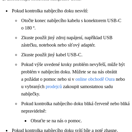
Pokud kontrolka nabíjecího doku nesvítí:
Otočte konec nabíjecího kabelu s konektorem USB-C
o 180 º.
Zkuste použít jiný zdroj napájení, například USB
zástrčku, notebook nebo síťový adaptér.
Zkuste použít jiný kabel USB-C.
Pokud výše uvedené kroky problém nevyřeší, může být
problém v nabíjecím doku. Můžete se na nás obrátit
a požádat o pomoc nebo si v
online obchodě Oura
nebo
u vybraných
prodejců
zakoupit samostatnou sadu
nabíječky.
Pokud kontrolka nabíjecího doku bliká červeně nebo bliká
nepravidelně:
Obraťte se na nás o pomoc.
Pokud kontrolka nabíjecího doku svítí bíle a poté zhasne,