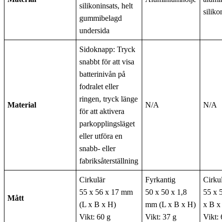
silikoninsats, helt
siliko
gummibelagd
undersida
Sidoknapp: Tryck
snabbt för att visa
batterinivån på
fodralet eller
ringen, tryck länge
Material
N/A
N/A
för att aktivera
parkopplingsläget
eller utföra en
snabb- eller
fabriksåterställning
Cirkulär
Fyrkantig
Cirku
55 x 56 x 17 mm
50 x 50 x 1,8
55 x 
Mått
(L x B x H)
mm (L x B x H)
x B x
Vikt: 60 g
Vikt: 37 g
Vikt: