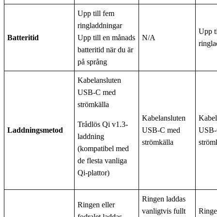
Upp till fem
ringladdningar
Upp t
Batteritid
Upp till en månads
N/A
ringl
batteritid när du är
på språng
Kabelansluten
USB-C med
strömkälla
Kabelansluten
Kabel
Trådlös Qi v1.3-
Laddningsmetod
USB-C med
USB-
laddning
strömkälla
ström
(kompatibel med
de flesta vanliga
Qi-plattor)
Ringen laddas
Ringen eller
vanligtvis fullt
Ringen
fodralet laddas