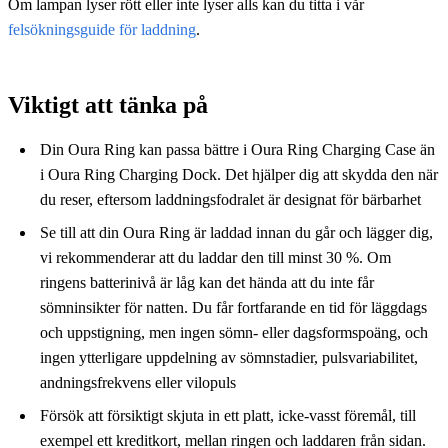
Om lampan lyser rött eller inte lyser alls kan du titta i vår
felsökningsguide för laddning
.
Viktigt att tänka på
Din Oura Ring kan passa bättre i Oura Ring Charging Case än
i Oura Ring Charging Dock. Det hjälper dig att skydda den när
du reser, eftersom laddningsfodralet är designat för bärbarhet
Se till att din Oura Ring är laddad innan du går och lägger dig,
vi rekommenderar att du laddar den till minst 30 %. Om
ringens batterinivå är låg kan det hända att du inte får
sömninsikter för natten. Du får fortfarande en tid för läggdags
och uppstigning, men ingen sömn- eller dagsformspoäng, och
ingen ytterligare uppdelning av sömnstadier, pulsvariabilitet,
andningsfrekvens eller vilopuls
Försök att försiktigt skjuta in ett platt, icke-vasst föremål, till
exempel ett kreditkort, mellan ringen och laddaren från sidan.