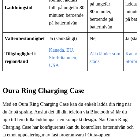
på ungefär
laddas
Laddningstid
fullt på ungefär 80
80 minuter,
minut
minuter, beroende
beroende på
på bat
på batterinivån
batterinivån
Vattenbeständighet
Ja (stänktåligt)
Nej
Ja (st
Kanada, EU,
Tillgänglighet i
Alla länder som
Kana
Storbritannien,
region/land
stöds
Storb
USA
Oura Ring Charging Case
Med ett Oura Ring Charging Case kan du enkelt ladda din ring när
du är på språng. Anslut det till din telefon via Bluetooth så får du
upp till fem fulla laddningar i en kompakt design. När Oura Ring
Charging Case har konfigurerats kan du kontrollera batterinivån och
ta emot uppdateringar av fast programvara i Oura-appen.