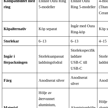
Kompatibilitet med
Endast Oura Ring
Endast Oura
4-mod
ring
5-modeller
Ring 5-modeller
(Tita
Ceram
Ingår med Oura
Köpalternativ
Köp separat
Köp s
Ring-köp
Storlekar
6–13
6–13
4–15
Storleksspecifik
Ingår i
Storleksanpassat
laddare
Storl
förpackningen
laddningsfodral
USB-C till
laddn
USB-C
Anodiserat
Färg
Anodiserat silver
Anodi
silver
Hölje av
återvunnet
Hölje
aluminium,
Material
Aluminiumhölje
alumi