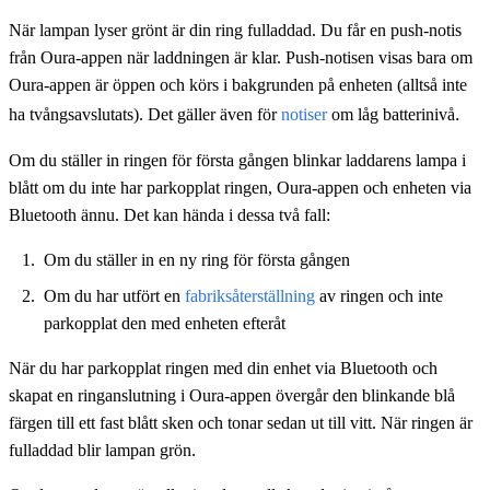
När lampan lyser grönt är din ring fulladdad. Du får en push-notis
från Oura-appen när laddningen är klar. Push-notisen visas bara om
Oura-appen är öppen och körs i bakgrunden på enheten (alltså inte
.
ha tvångsavslutats). Det gäller även för
notiser
om låg batterinivå
Om du ställer in ringen för första gången blinkar laddarens lampa i
blått om du inte har parkopplat ringen, Oura-appen och enheten via
Bluetooth ännu. Det kan hända i dessa två fall:
Om du ställer in en ny ring för första gången
Om du har utfört en
fabriksåterställning
av ringen och inte
parkopplat den med enheten efteråt
När du har parkopplat ringen med din enhet via Bluetooth och
skapat en ringanslutning i Oura-appen övergår den blinkande blå
färgen till ett fast blått sken och tonar sedan ut till vitt. När ringen är
fulladdad blir lampan grön.