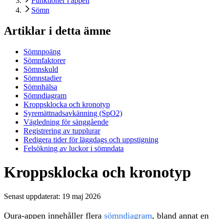
Funktioner i appen
Sömn
Artiklar i detta ämne
Sömnpoäng
Sömnfaktorer
Sömnskuld
Sömnstadier
Sömnhälsa
Sömndiagram
Kroppsklocka och kronotyp
Syremättnadsavkänning (SpO2)
Vägledning för sänggående
Registrering av tupplurar
Redigera tider för läggdags och uppstigning
Felsökning av luckor i sömndata
Kroppsklocka och kronotyp
Senast uppdaterat:
19 maj 2026
Oura-appen innehåller flera
sömndiagram
, bland annat en