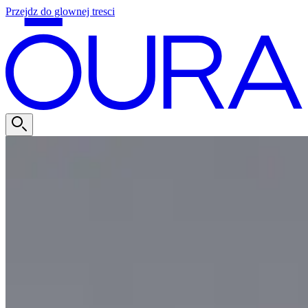
Przejdz do glownej tresci