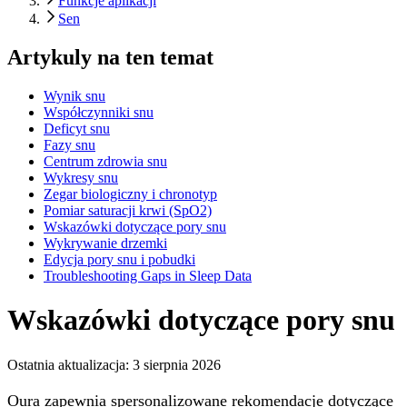
Funkcje aplikacji
Sen
Artykuly na ten temat
Wynik snu
Współczynniki snu
Deficyt snu
Fazy snu
Centrum zdrowia snu
Wykresy snu
Zegar biologiczny i chronotyp
Pomiar saturacji krwi (SpO2)
Wskazówki dotyczące pory snu
Wykrywanie drzemki
Edycja pory snu i pobudki
Troubleshooting Gaps in Sleep Data
Wskazówki dotyczące pory snu
Ostatnia aktualizacja:
3 sierpnia 2026
Oura zapewnia spersonalizowane rekomendacje dotyczące