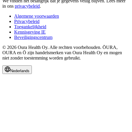
We vinden het belangrijk dat je gegevens veilig blijven.
Lees meer
in ons
privacybeleid
.
Algemene voorwaarden
Privacybeleid
Toegankelijkheid
Kennisgeving IE
Beveiligingscentrum
© 2026 Oura Health Oy. Alle rechten voorbehouden. ŌURA,
OURA en Ō zijn handelsmerken van Oura Health Oy en mogen
niet zonder toestemming worden gebruikt.
Nederlands