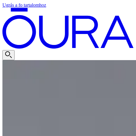
Ugrás a fo tartalomhoz