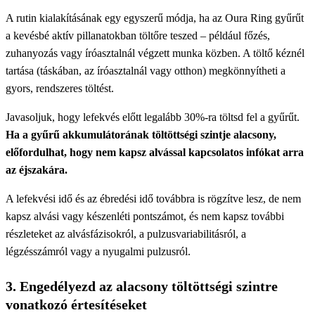
A rutin kialakításának egy egyszerű módja, ha az Oura Ring gyűrűt
a kevésbé aktív pillanatokban töltőre teszed – például főzés,
zuhanyozás vagy íróasztalnál végzett munka közben. A töltő kéznél
tartása (táskában, az íróasztalnál vagy otthon) megkönnyítheti a
gyors, rendszeres töltést.
Javasoljuk, hogy lefekvés előtt legalább 30%-ra töltsd fel a gyűrűt.
Ha a gyűrű akkumulátorának töltöttségi szintje alacsony,
előfordulhat, hogy nem kapsz alvással kapcsolatos infókat arra
az éjszakára.
A lefekvési idő és az ébredési idő továbbra is rögzítve lesz, de nem
kapsz alvási vagy készenléti pontszámot, és nem kapsz további
részleteket az alvásfázisokról, a pulzusvariabilitásról, a
légzésszámról vagy a nyugalmi pulzusról.
3. Engedélyezd az alacsony töltöttségi szintre
vonatkozó értesítéseket