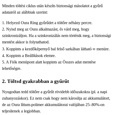
Minden töltési ciklus után készíts biztonsági másolatot a gyűrű
adatairól az alábbiak szerint:
1. Helyezd Oura Ring gyűrűdet a töltőre néhány percre.
2. Nyisd meg az Oura alkalmazást, és várd meg, hogy
szinkronizáljon. Ha a szinkronizálás nem történik meg, a biztonsági
mentést akkor is folytathatod.
3. Koppints a kezdőképernyő bal felső sarkában látható
menüre.
4. Koppints a Beállítások elemre.
5. A Fiók menüpont alatt koppints az Összes adat mentése
lehetőségre.
2. Töltsd gyakrabban a gyűrűt
Nyugodtan tedd töltőre a gyűrűt rövidebb időszakokra (pl. a napi
zuhanyozáskor). Ez nem csak hogy nem károsítja az akkumulátort,
de az Oura lítium-polimer akkumulátorai valójában 25–80%-on
teljesítenek a legjobban.