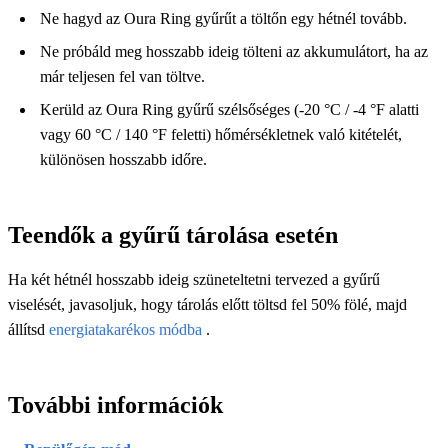
Ne hagyd az Oura Ring gyűrűt a töltőn egy hétnél tovább.
Ne próbáld meg hosszabb ideig tölteni az akkumulátort, ha az
már teljesen fel van töltve.
Kerüld az Oura Ring gyűrű szélsőséges (-20 °C / -4 °F alatti
vagy 60 °C / 140 °F feletti) hőmérsékletnek való kitételét,
különösen hosszabb időre.
Teendők a gyűrű tárolása esetén
Ha két hétnél hosszabb ideig szüneteltetni tervezed a gyűrű
viselését, javasoljuk, hogy tárolás előtt töltsd fel 50% fölé, majd
állítsd
energiatakarékos módba
.
További információk