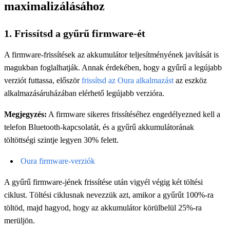
maximalizálásához
1. Frissítsd a gyűrű firmware-ét
A firmware-frissítések az akkumulátor teljesítményének javítását is
magukban foglalhatják. Annak érdekében, hogy a gyűrű a legújabb
verziót futtassa, először
frissítsd az Oura alkalmazást
az eszköz
alkalmazásáruházában elérhető legújabb verzióra.
Megjegyzés:
A firmware sikeres frissítéséhez engedélyezned kell a
telefon Bluetooth-kapcsolatát, és a gyűrű akkumulátorának
töltöttségi szintje legyen 30% felett.
Oura firmware-verziók
A gyűrű firmware-jének frissítése után vigyél végig két töltési
ciklust. Töltési ciklusnak nevezzük azt, amikor a gyűrűt 100%-ra
töltöd, majd hagyod, hogy az akkumulátor körülbelül 25%-ra
merüljön.