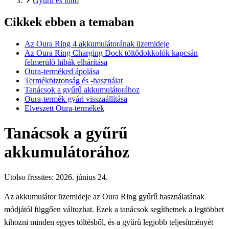
Gyűrű és töltő
Cikkek ebben a temaban
Az Oura Ring 4 akkumulátorának üzemideje
Az Oura Ring Charging Dock töltődokkolók kapcsán
felmerülő hibák elhárítása
Oura-terméked ápolása
Termékbiztonság és -használat
Tanácsok a gyűrű akkumulátorához
Oura-termék gyári visszaállítása
Elveszett Oura-termékek
Tanácsok a gyűrű
akkumulátorához
Utolso frissites:
2026. június 24.
Az akkumulátor üzemideje az Oura Ring gyűrű használatának
módjától függően változhat. Ezek a tanácsok segíthetnek a legtöbbet
kihozni minden egyes töltésből, és a gyűrű legjobb teljesítményét