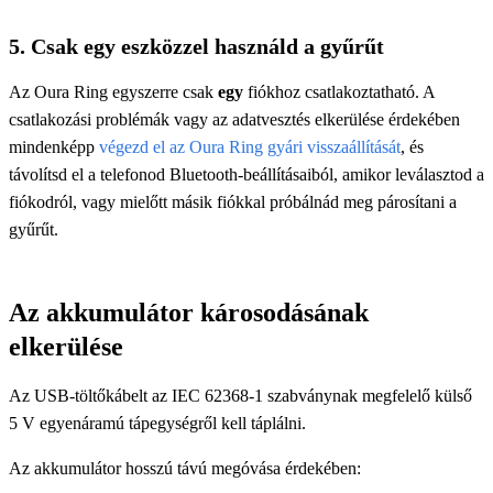
5. Csak egy eszközzel használd a gyűrűt
Az Oura Ring egyszerre csak
egy
fiókhoz csatlakoztatható. A
csatlakozási problémák vagy az adatvesztés elkerülése érdekében
mindenképp
végezd el az Oura Ring gyári visszaállítását
, és
távolítsd el a telefonod Bluetooth-beállításaiból, amikor leválasztod a
fiókodról, vagy mielőtt másik fiókkal próbálnád meg párosítani a
gyűrűt.
Az akkumulátor károsodásának
elkerülése
Az USB-töltőkábelt az IEC 62368-1 szabványnak megfelelő külső
5 V egyenáramú tápegységről kell táplálni.
Az akkumulátor hosszú távú megóvása érdekében: