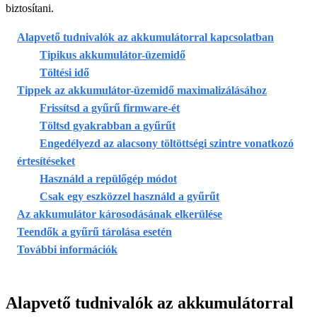
biztosítani.
Alapvető tudnivalók az akkumulátorral kapcsolatban
Tipikus akkumulátor-üzemidő
Töltési idő
Tippek az akkumulátor-üzemidő maximalizálásához
Frissítsd a gyűrű firmware-ét
Töltsd gyakrabban a gyűrűt
Engedélyezd az alacsony töltöttségi szintre vonatkozó
értesítéseket
Használd a repülőgép módot
Csak egy eszközzel használd a gyűrűt
Az akkumulátor károsodásának elkerülése
Teendők a gyűrű tárolása esetén
További információk
Alapvető tudnivalók az akkumulátorral