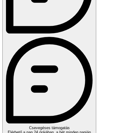
Csevegéses támogatás
Elérhető a nap 24 órájában, a hét minden napján