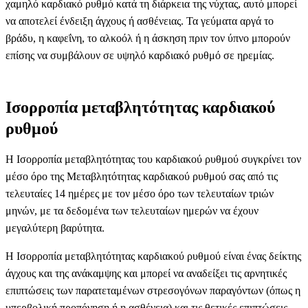
χαμηλό καρδιακό ρυθμό κατά τη διάρκεια της νύχτας, αυτό μπορεί
να αποτελεί ένδειξη άγχους ή ασθένειας. Τα γεύματα αργά το
βράδυ, η καφεΐνη, το αλκοόλ ή η άσκηση πριν τον ύπνο μπορούν
επίσης να συμβάλουν σε υψηλό καρδιακό ρυθμό σε ηρεμίας.
Ισορροπία μεταβλητότητας καρδιακού
ρυθμού
Η Ισορροπία μεταβλητότητας του καρδιακού ρυθμού συγκρίνει τον
μέσο όρο της Μεταβλητότητας καρδιακού ρυθμού σας από τις
τελευταίες 14 ημέρες με τον μέσο όρο των τελευταίων τριών
μηνών, με τα δεδομένα των τελευταίων ημερών να έχουν
μεγαλύτερη βαρύτητα.
Η Ισορροπία μεταβλητότητας καρδιακού ρυθμού είναι ένας δείκτης
άγχους και της ανάκαμψης και μπορεί να αναδείξει τις αρνητικές
επιπτώσεις των παρατεταμένων στρεσογόνων παραγόντων (όπως η
υπερβολική προπόνηση ή η ασθένεια) και τις θετικές επιπτώσεις