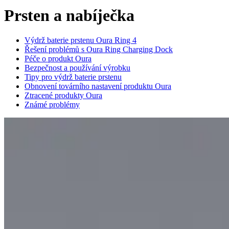
Prsten a nabíječka
Výdrž baterie prstenu Oura Ring 4
Řešení problémů s Oura Ring Charging Dock
Péče o produkt Oura
Bezpečnost a používání výrobku
Tipy pro výdrž baterie prstenu
Obnovení továrního nastavení produktu Oura
Ztracené produkty Oura
Známé problémy