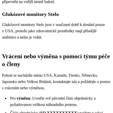
připevněn na vnější straně balení.
Glukózové monitory Stelo
Glukózové monitory Stelo jsou v současné době k dostání pouze
v USA, protože jako zdravotnické prostředky mají přísnější
směrnice a nelze je vrátit.
Vrácení nebo výměna s pomocí týmu péče
o členy
Pokud se nacházíte mimo USA, Kanadu, Finsko, Německo,
Japonsko nebo Velkou Británii, kontaktujte nás a požádejte o pomoc
s vrácením nebo výměnou.
Pro
výměnu
: Uveďte své původní číslo objednávky a
požadovanou velikost náhradního prstenu.
Číslo objednávky (
SO-XXXXXXXXXX
) najdete v sekci