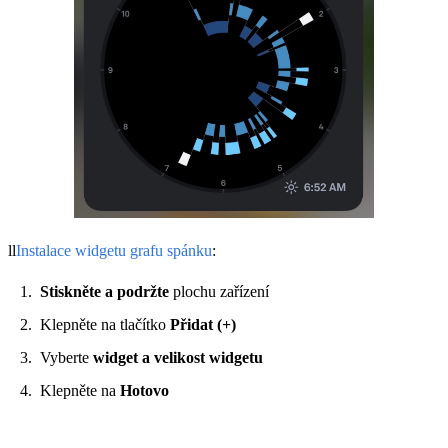
ll
Instalace widgetu grafu spánku
:
Stiskněte a podržte
plochu zařízení
Klepněte na tlačítko
Přidat (+)
Vyberte
widget a velikost widgetu
Klepněte na
Hotovo