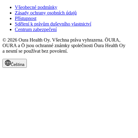
Všeobecné podmínky
Zásady ochrany osobních údajů
Přístupnost
Sdělení k právům duševního vlastnictví
Centrum zabezpečení
© 2026 Oura Health Oy. Všechna práva vyhrazena. ŌURA,
OURA a Ō jsou ochranné známky společnosti Ōura Health Oy
a nesmí se používat bez povolení.
Čeština