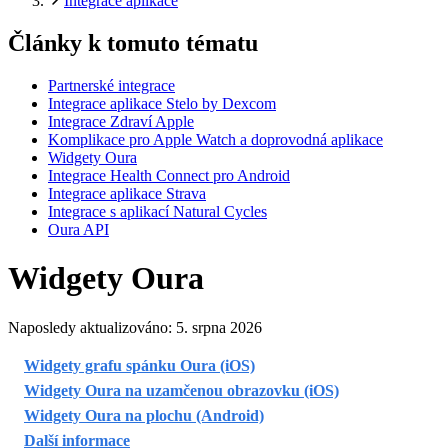
Integrace aplikace
Články k tomuto tématu
Partnerské integrace
Integrace aplikace Stelo by Dexcom
Integrace Zdraví Apple
Komplikace pro Apple Watch a doprovodná aplikace
Widgety Oura
Integrace Health Connect pro Android
Integrace aplikace Strava
Integrace s aplikací Natural Cycles
Oura API
Widgety Oura
Naposledy aktualizováno:
5. srpna 2026
Widgety grafu spánku Oura (iOS)
Widgety Oura na uzamčenou obrazovku (iOS)
Widgety Oura na plochu (Android)
Další informace