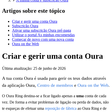
A minha conta e subscrição Oura
Artigos sobre este tópico
Criar e gerir uma conta Oura
Subscrição Oura
Ativar uma subscrição Oura pré-paga
Utilizar o portal As minhas encomendas
Começar de novo com uma nova conta
Oura on the Web
Criar e gerir uma conta Oura
Última atualização:
25 de junho de 2026
A tua conta Oura é usada para gerir os teus dados através
da aplicação Oura,
Centro de membros
e
Oura on the Web
.
O Oura Ring destina-se a ficar ligado apenas a
uma
conta de cada
vez. De forma a evitar problemas de ligação ou perda de dados, não
te esqueças de efetuar uma
reposição de fábrica
ao Oura Ring e de