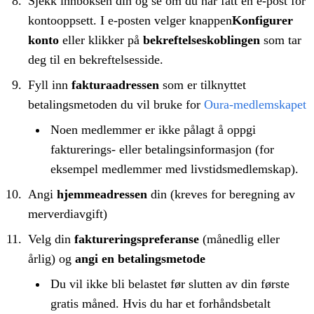
Sjekk innboksen din og se om du har fått en e-post for
kontooppsett. I e-posten velger knappen
Konfigurer
konto
eller klikker på
bekreftelseskoblingen
som tar
deg til en bekreftelsesside.
Fyll inn
fakturaadressen
som er tilknyttet
betalingsmetoden du vil bruke for
Oura-medlemskapet
Noen medlemmer er ikke pålagt å oppgi
fakturerings- eller betalingsinformasjon (for
eksempel medlemmer med livstidsmedlemskap).
Angi
hjemmeadressen
din (kreves for beregning av
merverdiavgift)
Velg din
faktureringspreferanse
(månedlig eller
årlig) og
angi en betalingsmetode
Du vil ikke bli belastet før slutten av din første
gratis måned. Hvis du har et forhåndsbetalt