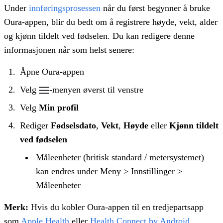
Under
innføringsprosessen
når du først begynner å bruke
Oura-appen, blir du bedt om å registrere høyde, vekt, alder
og kjønn tildelt ved fødselen. Du kan redigere denne
informasjonen når som helst senere:
Åpne Oura-appen
Velg
-menyen øverst til venstre
Velg
Min profil
Rediger
Fødselsdato
,
Vekt
,
Høyde
eller
Kjønn tildelt
ved fødselen
Måleenheter (britisk standard / metersystemet)
kan endres under Meny > Innstillinger >
Måleenheter
Merk:
Hvis du kobler Oura-appen til en tredjepartsapp
som
Apple Health
eller
Health Connect by Android
,