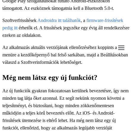
Google Play szolgáltatásokat futtató Android-eszközökön
támogatott. Az eszköznek támogatnia kell a Bluetooth 5.0-t.
Szoftverfrissítések
Androidra itt találhatók
, a
firmware-frissítések
pedig itt
érhetők el. A frissítések jegyzéke egy évig áll rendelkezésre
ezeken az oldalakon.
Az alkalmazás aktuális verziójának ellenőrzéséhez koppints a
menüre a kezdőképernyő bal felső sarkában, majd a Beállításokban
válaszd a Szoftverinformációk lehetőséget.
Még nem látsz egy új funkciót?
Az új funkciók gyakran fokozatosan kerülnek bevezetésre, így nem
minden tag látja őket azonnal. Ez segít nekünk nyomon követni a
teljesítményt, és biztosítani, hogy minden zökkenőmentesen
működjön a teljes körű bevezetés előtt. Az iOS- és Android-
frissítések ütemezése is eltérő lehet. Ha még nem látsz egy új
funkciót, ellenőrizd, hogy az alkalmazás legújabb verzióját