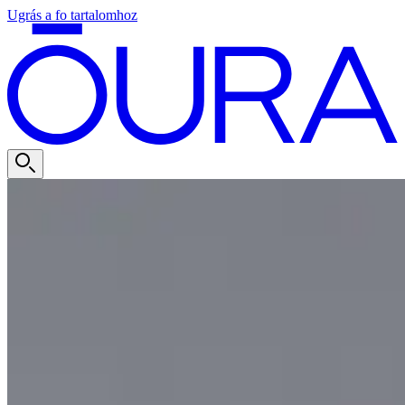
Ugrás a fo tartalomhoz