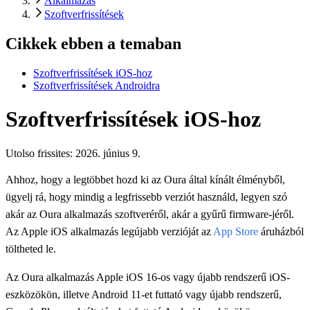
Alkalmazás
Szoftverfrissítések
Cikkek ebben a temaban
Szoftverfrissítések iOS-hoz
Szoftverfrissítések Androidra
Szoftverfrissítések iOS-hoz
Utolso frissites:
2026. június 9.
Ahhoz, hogy a legtöbbet hozd ki az Oura által kínált élményből,
ügyelj rá, hogy mindig a legfrissebb verziót használd, legyen szó
akár az Oura alkalmazás szoftveréről, akár a gyűrű firmware-jéről.
Az Apple iOS alkalmazás legújabb verzióját az
App Store
áruházból
töltheted le.
Az Oura alkalmazás Apple iOS 16-os vagy újabb rendszerű iOS-
eszközökön, illetve Android 11-et futtató vagy újabb rendszerű,