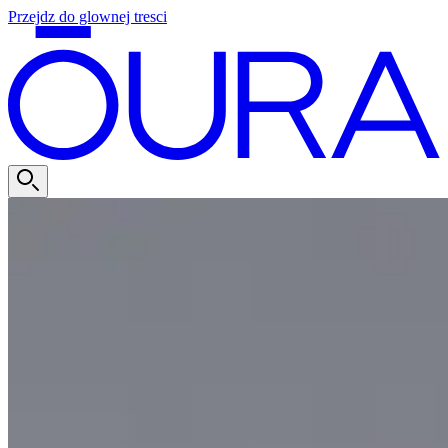
Przejdz do glownej tresci